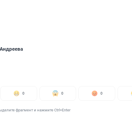
 Андреева
0
0
0
ыделите фрагмент и нажмите Ctrl+Enter