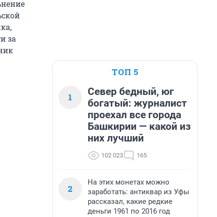
ьнение
ьской
ка,
и за
ник
ТОП 5
Север бедный, юг
1
богатый: журналист
проехал все города
Башкирии — какой из
них лучший
102 023
165
На этих монетах можно
2
заработать: антиквар из Уфы
рассказал, какие редкие
деньги 1961 по 2016 год