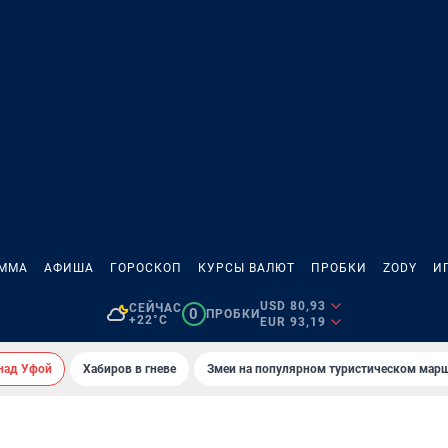
АММА
АФИША
ГОРОСКОП
КУРСЫ ВАЛЮТ
ПРОБКИ
ZODY
И
USD 80,93
СЕЙЧАС
0
ПРОБКИ
+22°C
EUR 93,19
над Уфой
Хабиров в гневе
Змеи на популярном туристическом мар