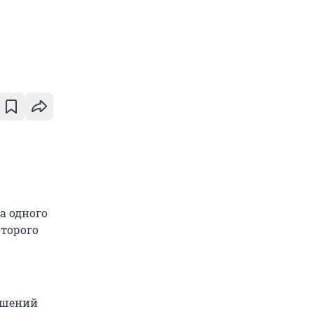
а одного
оторого
ушений