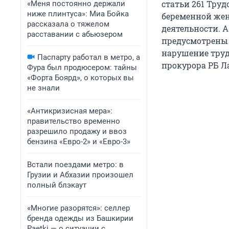
статьи 261 Тру
«Меня постоянно держали
ниже плинтуса»: Миа Бойка
беременной же
рассказала о тяжелом
деятельности. А
расставании с абьюзером
предусмотрены 
нарушение труд
Паспарту работал в метро, а
прокурора РБ Л
Фура был продюсером: тайны
«Форта Боярд», о которых вы
не знали
«Антикризисная мера»:
правительство временно
разрешило продажу и ввоз
бензина «Евро-2» и «Евро-3»
Встали поездами метро: в
Грузии и Абхазии произошел
полный блэкаут
«Многие разорятся»: селлер
бренда одежды из Башкирии
Paetki — о ситуации с