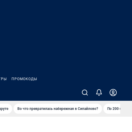
ГРЫ
ПРОМОКОДЫ
шруте
Во что превратилась набережная в Сипайлово?
По 200 баллов