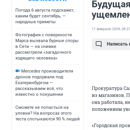
Будущая
Погода 6 августа подскажет,
ущемлен
каким будет сентябрь, —
народные приметы
11 февраля 2009, 08:3
Фотография с поверхности
Марса вызвала бурные споры
Написать
в Сети — на снимке
рассмотрели «загадочного
ходящего человека»
Mercedes производителя
дронов подорвали под
Екатеринбургом —
Прокуратура Са
рассказываем всё, что
известно о покушении
из магазинов. 
она работала, н
Сможете не попасться на
положением уво
уловки? На вопросах этого
теста спотыкаются 90 % людей
«Городская про