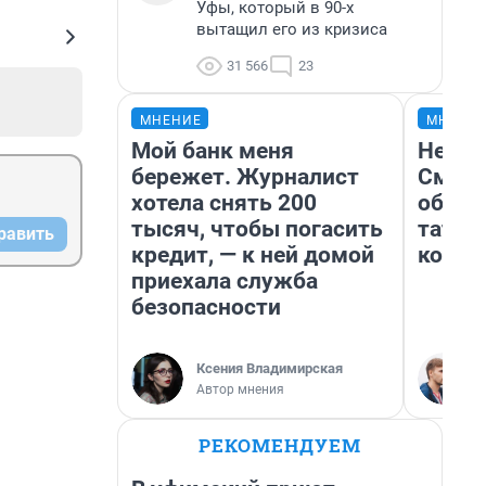
Уфы, который в 90-х
вытащил его из кризиса
31 566
23
МНЕНИЕ
МНЕНИ
Мой банк меня
Незва
бережет. Журналист
Сможе
хотела снять 200
обыгр
тысяч, чтобы погасить
татар
равить
кредит, — к ней домой
котор
приехала служба
безопасности
Ксения Владимирская
Автор мнения
РЕКОМЕНДУЕМ