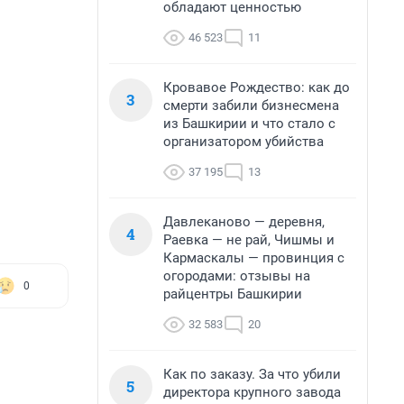
обладают ценностью
46 523
11
Кровавое Рождество: как до
3
смерти забили бизнесмена
из Башкирии и что стало с
организатором убийства
37 195
13
Давлеканово — деревня,
4
Раевка — не рай, Чишмы и
Кармаскалы — провинция с
огородами: отзывы на
0
райцентры Башкирии
32 583
20
Как по заказу. За что убили
5
директора крупного завода