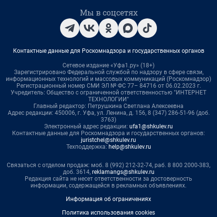
Мы в соцсетях
Контактные данные для Роскомнадзора и государственных органов
Сетевое издание «Уфа1.ру» (18+)
Зарегистрировано Федеральной службой по надзору в сфере связи,
информационных технологий и массовых коммуникаций (Роскомнадзор)
Регистрационный номер СМИ ЭЛ № ФС 77– 84716 от 06.02.2023 г.
Учредитель: Общество с ограниченной ответственностью "ИНТЕРНЕТ
ТЕХНОЛОГИИ"
Главный редактор: Петрушкина Светлана Алексеевна
Адрес редакции: 450006, г. Уфа, ул. Ленина, д. 156, 8 (347) 286-51-96 (доб.
3763)
Электронный адрес редакции:
ufa1@shkulev.ru
Контактные данные для Роскомнадзора и государственных органов:
juristchel@shkulev.ru
Техподдержка:
help@shkulev.ru
Связаться с отделом продаж: моб. 8 (992) 212-32-74, раб. 8 800 2000-383,
доб. 3614,
reklamangs@shkulev.ru
Редакция сайта не несет ответственности за достоверность
информации, содержащейся в рекламных объявлениях.
Информация об ограничениях
Политика использования cookies