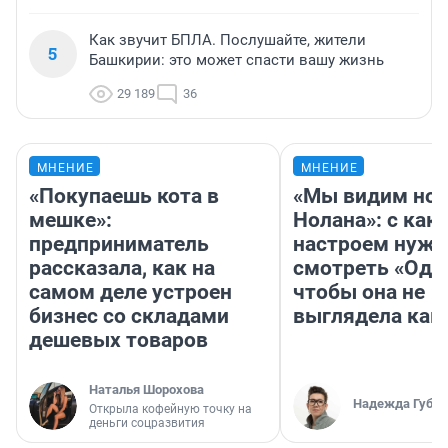
Как звучит БПЛА. Послушайте, жители
5
Башкирии: это может спасти вашу жизнь
29 189
36
МНЕНИЕ
МНЕНИЕ
«Покупаешь кота в
«Мы видим нов
мешке»:
Нолана»: с как
предприниматель
настроем нужн
рассказала, как на
смотреть «Оди
самом деле устроен
чтобы она не
бизнес со складами
выглядела как
дешевых товаров
Наталья Шорохова
Надежда Губар
Открыла кофейную точку на
деньги соцразвития