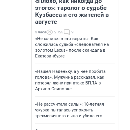
«Плохо, как никогда до
этого»: таролог о судьбе
Кузбасса и его жителей в
августе
3 часа
2 723
9
«Не хочется в это верить». Как
сложилась судьба «следователя на
золотом Lexus» после скандала в
Екатеринбурге
«Нашел Наденьку, а у нее пробита
голова». Мужчина рассказал, как
потерял жену при атаке БПЛА в
Архипо-Осиповке
«Не рассчитала силы»: 18-летняя
ужурка пыталась успокоить
трехмесячного сына и убила его