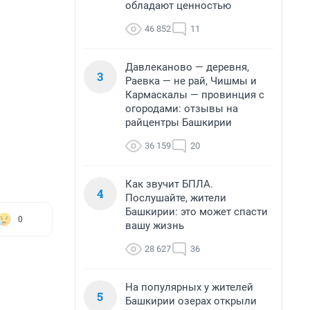
обладают ценностью
46 852
11
Давлеканово — деревня,
3
Раевка — не рай, Чишмы и
Кармаскалы — провинция с
огородами: отзывы на
райцентры Башкирии
36 159
20
Как звучит БПЛА.
4
Послушайте, жители
Башкирии: это может спасти
0
вашу жизнь
28 627
36
На популярных у жителей
5
Башкирии озерах открыли