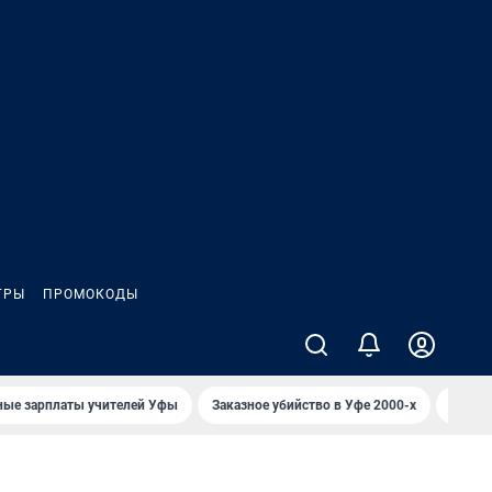
ГРЫ
ПРОМОКОДЫ
ные зарплаты учителей Уфы
Заказное убийство в Уфе 2000-х
Каким