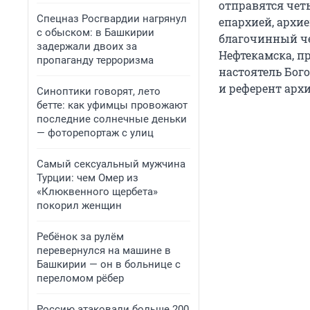
отправятся чет
Спецназ Росгвардии нагрянул
епархией, архи
с обыском: в Башкирии
благочинный че
задержали двоих за
Нефтекамска, п
пропаганду терроризма
настоятель Бог
и референт арх
Синоптики говорят, лето
бетте: как уфимцы провожают
последние солнечные деньки
— фоторепортаж с улиц
Самый сексуальный мужчина
Турции: чем Омер из
«Клюквенного щербета»
покорил женщин
Ребёнок за рулём
перевернулся на машине в
Башкирии — он в больнице с
переломом рёбер
Россию атаковали больше 200