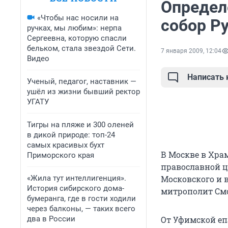
Определ
«Чтобы нас носили на
собор Р
ручках, мы любим»: нерпа
Сергеевна, которую спасли
бельком, стала звездой Сети.
7 января 2009, 12:04
Видео
Написать
Ученый, педагог, наставник —
ушёл из жизни бывший ректор
УГАТУ
Тигры на пляже и 300 оленей
в дикой природе: топ-24
самых красивых бухт
В Москве в Храм
Приморского края
православной ц
«Жила тут интеллигенция».
Московского и 
История сибирского дома-
митрополит См
бумеранга, где в гости ходили
через балконы, — таких всего
два в России
От Уфимской еп