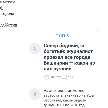
фимской
),
 города
Субботин
ТОП 5
Север бедный, юг
1
богатый: журналист
проехал все города
Башкирии — какой из
них лучший
104 704
167
На этих монетах можно
2
заработать: антиквар из Уфы
рассказал, какие редкие
деньги 1961 по 2016 год