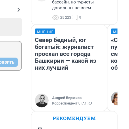
бассейн, но туристы
довольны не всем
25 223
9
МНЕНИЕ
МНЕНИ
Север бедный, юг
«Спут
богатый: журналист
пургу»
проехал все города
смерт
Башкирии — какой из
котор
равить
них лучший
обнар
Андрей Бирюков
Корреспондент UFA1.RU
РЕКОМЕНДУЕМ