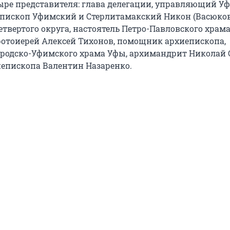
ыре представителя: глава делегации, управляющий У
епископ Уфимский и Стерлитамакский Никон (Васюков
твертого округа, настоятель Петро-Павловского храма
ротоиерей Алексей Тихонов, помощник архиепископа,
ородско-Уфимского храма Уфы, архимандрит Николай 
иепископа Валентин Назаренко.