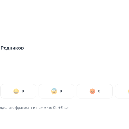
 Редников
0
0
0
ыделите фрагмент и нажмите Ctrl+Enter