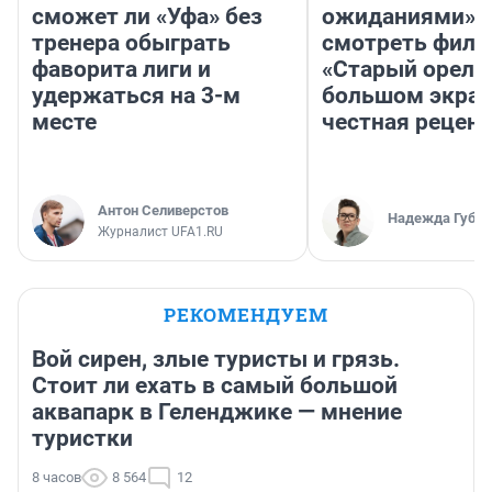
сможет ли «Уфа» без
ожиданиями»: 
тренера обыграть
смотреть фил
фаворита лиги и
«Старый орел» 
удержаться на 3-м
большом экран
месте
честная рецен
Антон Селиверстов
Надежда Губар
Журналист UFA1.RU
РЕКОМЕНДУЕМ
Вой сирен, злые туристы и грязь.
Стоит ли ехать в самый большой
аквапарк в Геленджике — мнение
туристки
8 часов
8 564
12