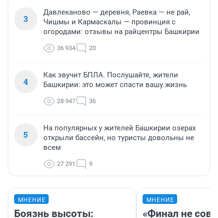
Давлеканово — деревня, Раевка — не рай,
3
Чишмы и Кармаскалы — провинция с
огородами: отзывы на райцентры Башкирии
36 934
20
Как звучит БПЛА. Послушайте, жители
4
Башкирии: это может спасти вашу жизнь
28 947
36
На популярных у жителей Башкирии озерах
5
открыли бассейн, но туристы довольны не
всем
27 291
9
МНЕНИЕ
МНЕНИЕ
Боязнь высоты:
«Финал не совп