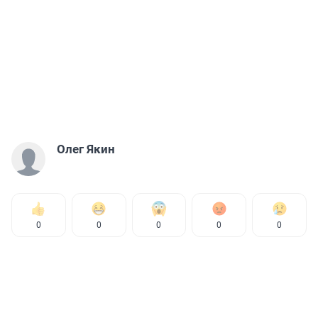
Олег Якин
0
0
0
0
0