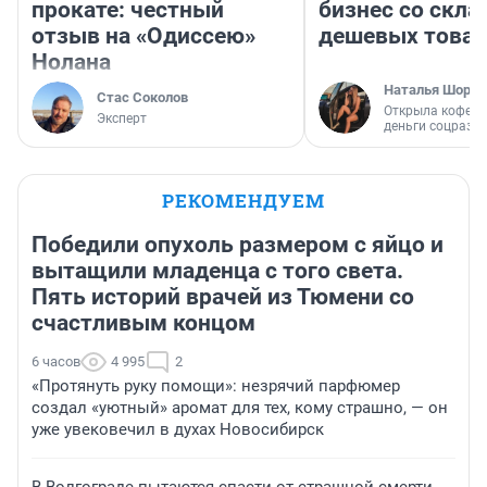
прокате: честный
бизнес со скл
отзыв на «Одиссею»
дешевых това
Нолана
Наталья Шорох
Стас Соколов
Открыла кофейн
Эксперт
деньги соцразв
РЕКОМЕНДУЕМ
Победили опухоль размером с яйцо и
вытащили младенца с того света.
Пять историй врачей из Тюмени со
счастливым концом
6 часов
4 995
2
«Протянуть руку помощи»: незрячий парфюмер
создал «уютный» аромат для тех, кому страшно, — он
уже увековечил в духах Новосибирск
В Волгограде пытаются спасти от страшной смерти