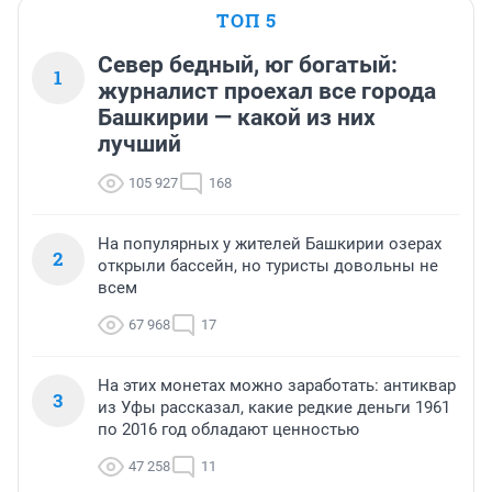
ТОП 5
Север бедный, юг богатый:
1
журналист проехал все города
Башкирии — какой из них
лучший
105 927
168
На популярных у жителей Башкирии озерах
2
открыли бассейн, но туристы довольны не
всем
67 968
17
На этих монетах можно заработать: антиквар
3
из Уфы рассказал, какие редкие деньги 1961
по 2016 год обладают ценностью
47 258
11