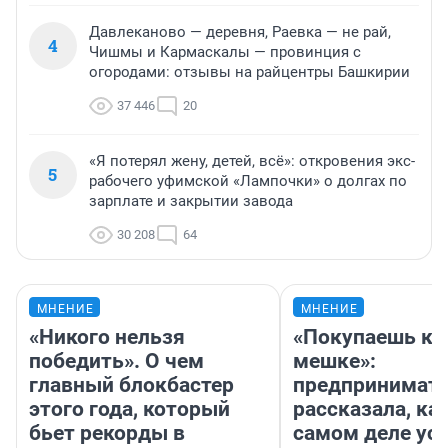
Давлеканово — деревня, Раевка — не рай,
4
Чишмы и Кармаскалы — провинция с
огородами: отзывы на райцентры Башкирии
37 446
20
«Я потерял жену, детей, всё»: откровения экс-
5
рабочего уфимской «Лампочки» о долгах по
зарплате и закрытии завода
30 208
64
МНЕНИЕ
МНЕНИЕ
«Никого нельзя
«Покупаешь ко
победить». О чем
мешке»:
главный блокбастер
предпринимат
этого года, который
рассказала, как
бьет рекорды в
самом деле ус