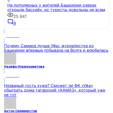
5
На популярных у жителей Башкирии озерах
открыли бассейн, но туристы довольны не всем
25 847
9
МНЕНИЕ
Почему Самара лучше Уфы: журналистка из
Башкирии впервые побывала на Волге и влюбилась
Назифа Нурмухаметова
МНЕНИЕ
Незваный гость хуже? Сможет ли ФК «Уфа»
обыграть дома татарский «КАМАЗ», который уже
не тот
Антон Селиверстов