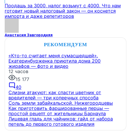
Продашь за 3000, налог возьмут с 4000. Что нам
готовит новый налоговый закон — он коснется
импорта и даже репетиторов
Анастасия Завгородняя
РЕКОМЕНДУЕМ
«Кто-то считает меня сумасшедшей».
Екатеринбурженка приютила дома 200
жирафов — фото и видео
12 часов
15 177
40
Слизни атакуют: как спасти цветник от
вредителей — три копеечных способа
Соль земли забайкальской. Нижегородцевы
Как приготовить фаршированные перцы —
простой рецепт от жительницы Барнаула
Лицевая гладь для чайников: гайд от набора
петель до первого готового изделия