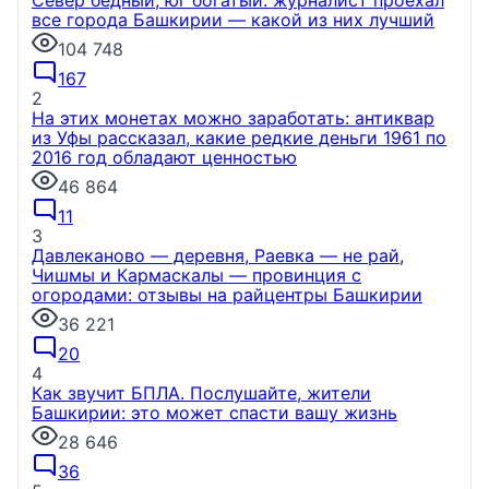
Север бедный, юг богатый: журналист проехал
все города Башкирии — какой из них лучший
104 748
167
2
На этих монетах можно заработать: антиквар
из Уфы рассказал, какие редкие деньги 1961 по
2016 год обладают ценностью
46 864
11
3
Давлеканово — деревня, Раевка — не рай,
Чишмы и Кармаскалы — провинция с
огородами: отзывы на райцентры Башкирии
36 221
20
4
Как звучит БПЛА. Послушайте, жители
Башкирии: это может спасти вашу жизнь
28 646
36