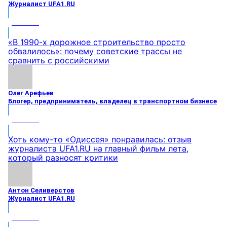
Журналист UFA1.RU
МНЕНИЕ
«В 1990-х дорожное строительство просто
обвалилось»: почему советские трассы не
сравнить с российскими
Олег Арефьев
Блогер, предприниматель, владелец в транспортном бизнесе
МНЕНИЕ
Хоть кому-то «Одиссея» понравилась: отзыв
журналиста UFA1.RU на главный фильм лета,
который разносят критики
Антон Селиверстов
Журналист UFA1.RU
МНЕНИЕ