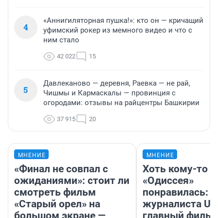
«Аннигиляторная пушка!»: кто он — кричащий
4
уфимский рокер из мемного видео и что с
ним стало
42 022
15
Давлеканово — деревня, Раевка — не рай,
5
Чишмы и Кармаскалы — провинция с
огородами: отзывы на райцентры Башкирии
37 915
20
МНЕНИЕ
МНЕНИЕ
«Финал не совпал с
Хоть кому-то
ожиданиями»: стоит ли
«Одиссея»
смотреть фильм
понравилась: 
«Старый орел» на
журналиста UF
большом экране —
главный фильм