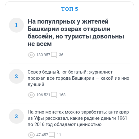
ТОП 5
На популярных у жителей
1
Башкирии озерах открыли
бассейн, но туристы довольны
не всем
130 957
36
Север бедный, юг богатый: журналист
2
проехал все города Башкирии — какой из них
лучший
106 521
168
На этих монетах можно заработать: антиквар
3
из Уфы рассказал, какие редкие деньги 1961
по 2016 год обладают ценностью
47 457
11