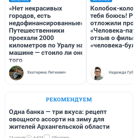
«Нет некрасивых
Колобок-колобо
городов, есть
тебя боюсь! Ра
недофинансированные».
отложили прок
Путешественники
«Человека-пау
проехали 2000
отзыв о фильм
километров по Уралу на
«человека-бул
машине — стоило ли оно
того
Екатерина Литкевич
Надежда Губар
РЕКОМЕНДУЕМ
Одна банка — три вкуса: рецепт
овощного ассорти на зиму для
жителей Архангельской области
13 часов
6 624
Обсудить