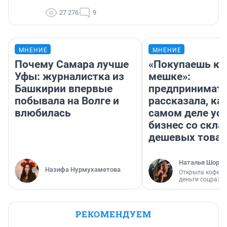
27 276
9
МНЕНИЕ
МНЕНИЕ
Почему Самара лучше
«Покупаешь ко
Уфы: журналистка из
мешке»:
Башкирии впервые
предпринимат
побывала на Волге и
рассказала, как
влюбилась
самом деле ус
бизнес со скл
дешевых това
Наталья Шорох
Назифа Нурмухаметова
Открыла кофейн
деньги соцразв
РЕКОМЕНДУЕМ