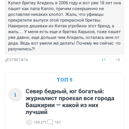
Купил бритву Агидель в 2006 году и вот уже 18 лет она 
пашет как папа Капло, причем совершенно не 
доставляя никаких хлопот. Жаль, что уфимцы 
прекратили выпуск этой прекрасной бритвы. 
Наверное дешевки из Китая угробили этот бренд, а 
жаль.... У меня есть еще и бритва Харьков, тоже пашет 
уже давно, еще дольше чем Агидель, осталась мне от 
деда. Ведь вот умели же делать! Почему же сейчас -то 
разучились?!
+1
–0
ОТВЕТИТЬ
ТОП 5
Север бедный, юг богатый:
1
журналист проехал все города
Башкирии — какой из них
лучший
105 271
167