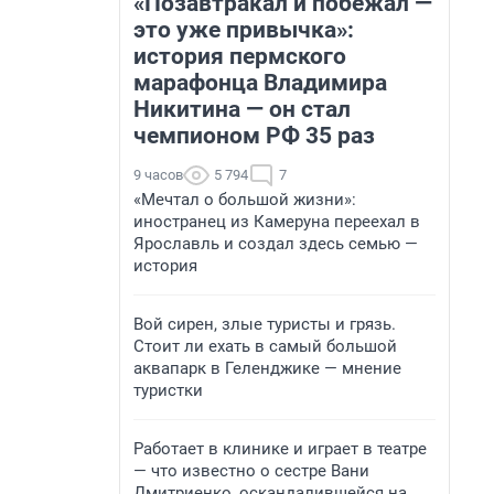
«Позавтракал и побежал —
это уже привычка»:
история пермского
марафонца Владимира
Никитина — он стал
чемпионом РФ 35 раз
9 часов
5 794
7
«Мечтал о большой жизни»:
иностранец из Камеруна переехал в
Ярославль и создал здесь семью —
история
Вой сирен, злые туристы и грязь.
Стоит ли ехать в самый большой
аквапарк в Геленджике — мнение
туристки
Работает в клинике и играет в театре
— что известно о сестре Вани
Дмитриенко, оскандалившейся на