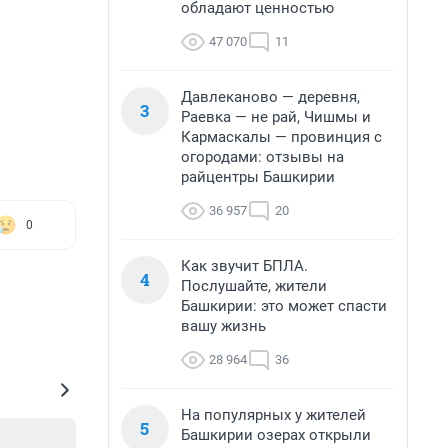
обладают ценностью
47 070
11
Давлеканово — деревня,
3
Раевка — не рай, Чишмы и
Кармаскалы — провинция с
огородами: отзывы на
райцентры Башкирии
36 957
20
0
Как звучит БПЛА.
4
Послушайте, жители
Башкирии: это может спасти
вашу жизнь
28 964
36
На популярных у жителей
5
Башкирии озерах открыли