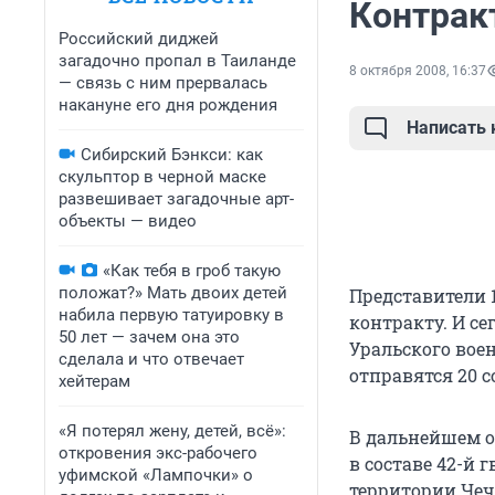
Контрак
Российский диджей
загадочно пропал в Таиланде
8 октября 2008, 16:37
— связь с ним прервалась
накануне его дня рождения
Написать
Сибирский Бэнкси: как
скульптор в черной маске
развешивает загадочные арт-
объекты — видео
«Как тебя в гроб такую
положат?» Мать двоих детей
Представители 
набила первую татуировку в
контракту. И с
50 лет — зачем она это
Уральского воен
сделала и что отвечает
отправятся 20 
хейтерам
«Я потерял жену, детей, всё»:
В дальнейшем о
откровения экс-рабочего
в составе 42-й
уфимской «Лампочки» о
территории Чеч