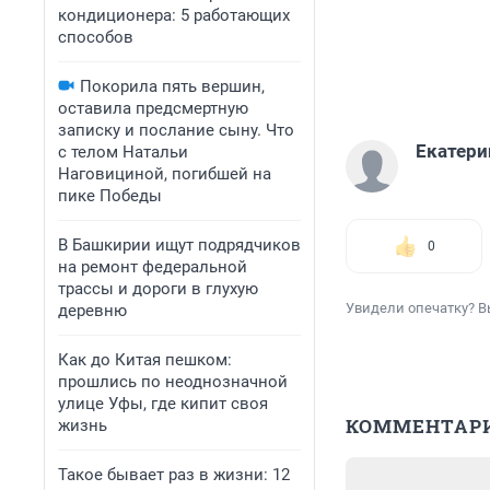
кондиционера: 5 работающих
способов
Покорила пять вершин,
оставила предсмертную
записку и послание сыну. Что
Екатери
с телом Натальи
Наговициной, погибшей на
пике Победы
В Башкирии ищут подрядчиков
0
на ремонт федеральной
трассы и дороги в глухую
Увидели опечатку? В
деревню
Как до Китая пешком:
прошлись по неоднозначной
улице Уфы, где кипит своя
КОММЕНТАР
жизнь
Такое бывает раз в жизни: 12