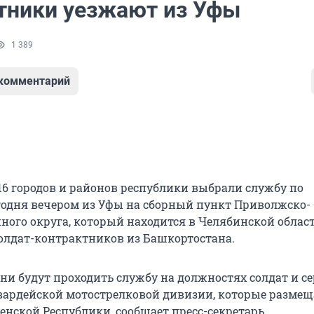
тники уезжают из Уфы
1 389
 комментарий
16 городов и районов республики выбрали службу по
егодня вечером из Уфы на сборный пункт Приволжско-
ного округа, который находится в Челябинской област
солдат-контрактников из Башкортостана.
ни будут проходить службу на должностях солдат и с
 гвардейской мотострелковой дивизии, которые разме
енской Республики, сообщает пресс-секретарь