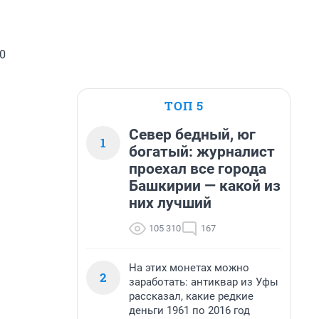
0
ТОП 5
Север бедный, юг
1
богатый: журналист
проехал все города
Башкирии — какой из
них лучший
105 310
167
На этих монетах можно
2
заработать: антиквар из Уфы
рассказал, какие редкие
деньги 1961 по 2016 год