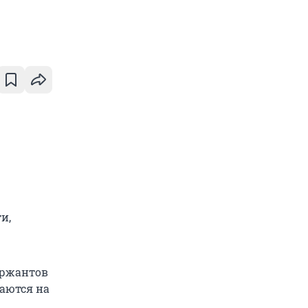
и,
ержантов
щаются на