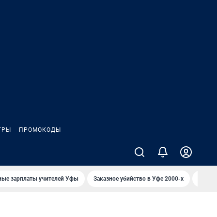
ГРЫ
ПРОМОКОДЫ
ные зарплаты учителей Уфы
Заказное убийство в Уфе 2000-х
Каким