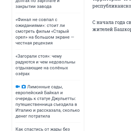
долгах по зарплате и
республиканско
закрытии завода
«Финал не совпал с
С начала года 
ожиданиями»: стоит ли
жителей Башкор
смотреть фильм «Старый
орел» на большом экране —
честная рецензия
«Загорали стоя»: чему
радуются и чем недовольны
отдыхающие на солёных
озёрах
Лимонные сады,
европейский Байкал и
очередь к статуе Джульетты:
путешественница съездила в
Италию и рассказала, сколько
денег потратила
Как спастись от жары без