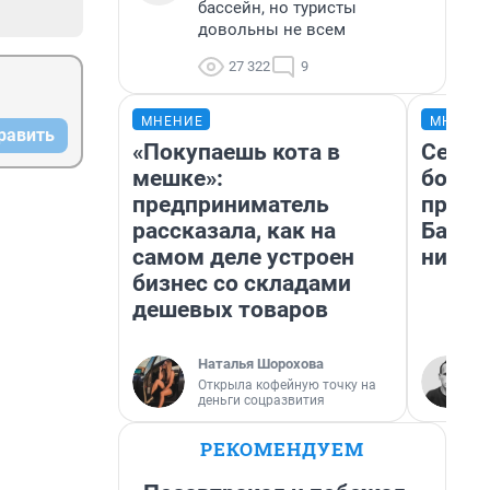
бассейн, но туристы
довольны не всем
27 322
9
МНЕНИЕ
МНЕНИ
равить
«Покупаешь кота в
Север
мешке»:
богат
предприниматель
проех
рассказала, как на
Башки
самом деле устроен
них л
бизнес со складами
дешевых товаров
Наталья Шорохова
Открыла кофейную точку на
деньги соцразвития
РЕКОМЕНДУЕМ