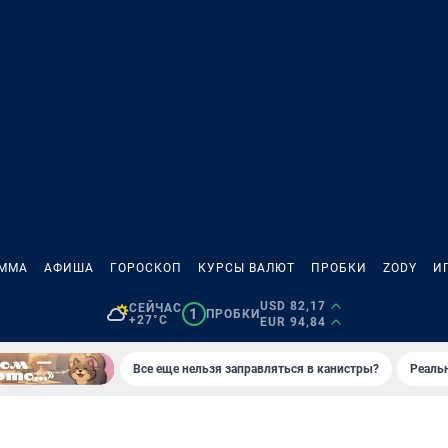
АММА
АФИША
ГОРОСКОП
КУРСЫ ВАЛЮТ
ПРОБКИ
ZODY
И
USD 82,17
СЕЙЧАС
1
ПРОБКИ
+27°C
EUR 94,84
Все еще нельзя заправляться в канистры?
Реаль