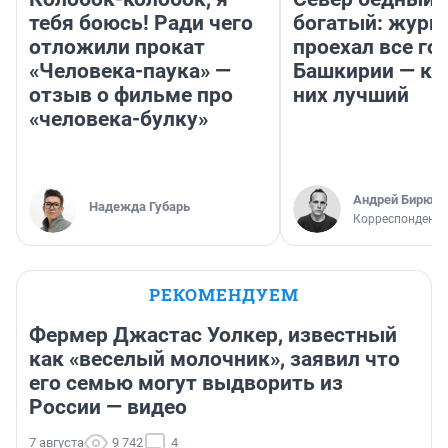
тебя боюсь! Ради чего
богатый: журн
отложили прокат
проехал все го
«Человека-паука» —
Башкирии — ка
отзыв о фильме про
них лучший
«человека-булку»
Андрей Бирюко
Надежда Губарь
Корреспондент 
РЕКОМЕНДУЕМ
Фермер Джастас Уолкер, известный
как «веселый молочник», заявил что
его семью могут выдворить из
России — видео
7 августа
9 742
4