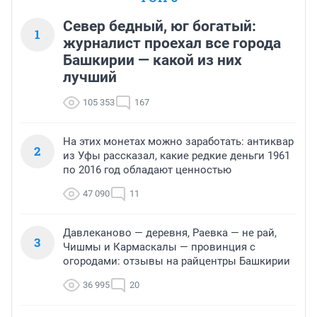
Север бедный, юг богатый:
1
журналист проехал все города
Башкирии — какой из них
лучший
105 353
167
На этих монетах можно заработать: антиквар
2
из Уфы рассказал, какие редкие деньги 1961
по 2016 год обладают ценностью
47 090
11
Давлеканово — деревня, Раевка — не рай,
3
Чишмы и Кармаскалы — провинция с
огородами: отзывы на райцентры Башкирии
36 995
20