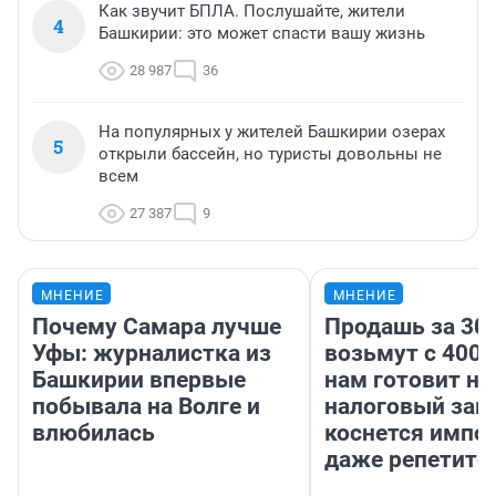
Как звучит БПЛА. Послушайте, жители
4
Башкирии: это может спасти вашу жизнь
28 987
36
На популярных у жителей Башкирии озерах
5
открыли бассейн, но туристы довольны не
всем
27 387
9
МНЕНИЕ
МНЕНИЕ
Почему Самара лучше
Продашь за 300
Уфы: журналистка из
возьмут с 4000
Башкирии впервые
нам готовит н
побывала на Волге и
налоговый зако
влюбилась
коснется импор
даже репетито