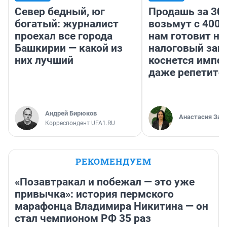
Север бедный, юг
Продашь за 300
богатый: журналист
возьмут с 4000
проехал все города
нам готовит н
Башкирии — какой из
налоговый зако
них лучший
коснется импор
даже репетито
Андрей Бирюков
Анастасия Зав
Корреспондент UFA1.RU
РЕКОМЕНДУЕМ
«Позавтракал и побежал — это уже
привычка»: история пермского
марафонца Владимира Никитина — он
стал чемпионом РФ 35 раз