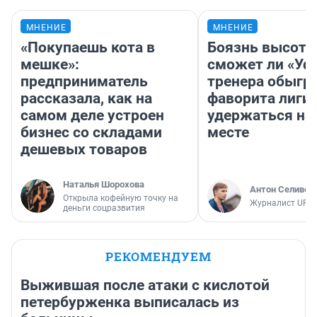
МНЕНИЕ
МНЕНИЕ
«Покупаешь кота в
Боязнь высоты
мешке»:
сможет ли «Уфа
предприниматель
тренера обыгр
рассказала, как на
фаворита лиги 
самом деле устроен
удержаться на
бизнес со складами
месте
дешевых товаров
Наталья Шорохова
Антон Селивер
Открыла кофейную точку на
Журналист UFA1
деньги соцразвития
РЕКОМЕНДУЕМ
Выжившая после атаки с кислотой
петербурженка выписалась из