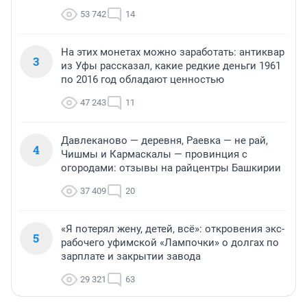
53 742
14
На этих монетах можно заработать: антиквар
3
из Уфы рассказал, какие редкие деньги 1961
по 2016 год обладают ценностью
47 243
11
Давлеканово — деревня, Раевка — не рай,
4
Чишмы и Кармаскалы — провинция с
огородами: отзывы на райцентры Башкирии
37 409
20
«Я потерял жену, детей, всё»: откровения экс-
5
рабочего уфимской «Лампочки» о долгах по
зарплате и закрытии завода
29 321
63