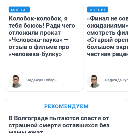
МНЕНИЕ
МНЕНИЕ
Колобок-колобок, я
«Финал не совп
тебя боюсь! Ради чего
ожиданиями»: 
отложили прокат
смотреть фил
«Человека-паука» —
«Старый орел» 
отзыв о фильме про
большом экран
«человека-булку»
честная рецен
Надежда Губарь
Надежда Губар
РЕКОМЕНДУЕМ
В Волгограде пытаются спасти от
страшной смерти оставшихся без
мамы ежат