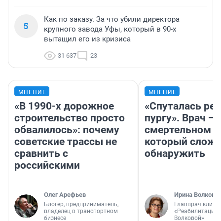
Как по заказу. За что убили директора
5
крупного завода Уфы, который в 90-х
вытащил его из кризиса
31 637
23
МНЕНИЕ
МНЕНИЕ
«В 1990-х дорожное
«Спуталась реч
строительство просто
пургу». Врач — 
обвалилось»: почему
смертельном д
советские трассы не
который слож
сравнить с
обнаружить
российскими
Олег Арефьев
Ирина Волкова
Блогер, предприниматель,
Главврач клини
владелец в транспортном
«Реабилитация 
бизнесе
Волковой»