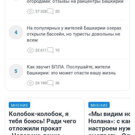
огородами: отзывы на райцентры Башкирии
37 328
20
На популярных у жителей Башкирии озерах
4
открыли бассейн, но туристы довольны не
всем
32 611
10
Как звучит БПЛА. Послушайте, жители
5
Башкирии: это может спасти вашу жизнь
29 189
36
МНЕНИЕ
МНЕНИЕ
Колобок-колобок, я
«Мы видим нов
тебя боюсь! Ради чего
Нолана»: с как
отложили прокат
настроем нужн