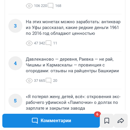
106 220
168
На этих монетах можно заработать: антиквар
3
из Уфы рассказал, какие редкие деньги 1961
по 2016 год обладают ценностью
47 342
11
Давлеканово — деревня, Раевка — не рай,
4
Чишмы и Кармаскалы — провинция с
огородами: отзывы на райцентры Башкирии
37 665
20
«Я потерял жену, детей, всё»: откровения экс-
5
рабочего уфимской «Лампочки» о долгах по
зарплате и закрытии завода
6
35 438
70
Комментарии