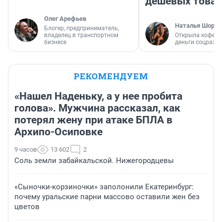
дешевых това
Олег Арефьев
Наталья Шорох
Блогер, предприниматель,
владелец в транспортном
Открыла кофейн
бизнесе
деньги соцразв
РЕКОМЕНДУЕМ
«Нашел Наденьку, а у нее пробита
голова». Мужчина рассказал, как
потерял жену при атаке БПЛА в
Архипо-Осиповке
9 часов
13 602
2
Соль земли забайкальской. Нижегородцевы
«Сыночки-корзиночки» заполонили Екатеринбург:
почему уральские парни массово оставили жен без
цветов