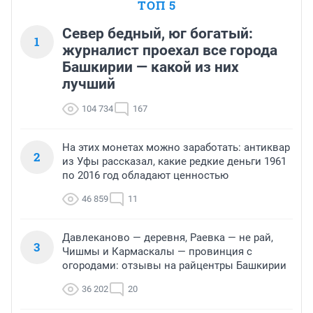
ТОП 5
Север бедный, юг богатый:
1
журналист проехал все города
Башкирии — какой из них
лучший
104 734
167
На этих монетах можно заработать: антиквар
2
из Уфы рассказал, какие редкие деньги 1961
по 2016 год обладают ценностью
46 859
11
Давлеканово — деревня, Раевка — не рай,
3
Чишмы и Кармаскалы — провинция с
огородами: отзывы на райцентры Башкирии
36 202
20