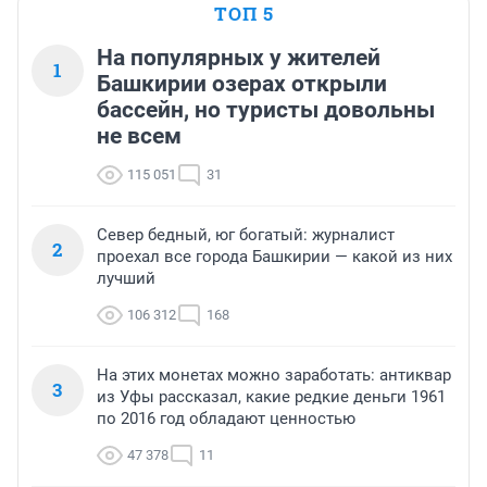
ТОП 5
На популярных у жителей
1
Башкирии озерах открыли
бассейн, но туристы довольны
не всем
115 051
31
Север бедный, юг богатый: журналист
2
проехал все города Башкирии — какой из них
лучший
106 312
168
На этих монетах можно заработать: антиквар
3
из Уфы рассказал, какие редкие деньги 1961
по 2016 год обладают ценностью
47 378
11