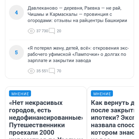
Давлеканово — деревня, Раевка — не рай,
4
Чишмы и Кармаскалы — провинция с
огородами: отзывы на райцентры Башкирии
37 730
20
«Я потерял жену, детей, всё»: откровения экс-
5
рабочего уфимской «Лампочки» о долгах по
зарплате и закрытии завода
35 551
70
МНЕНИЕ
МНЕНИЕ
«Нет некрасивых
Как вернуть де
городов, есть
после закрыти
недофинансированные».
ипотеки? Эксп
Путешественники
назвала способ
проехали 2000
котором знают