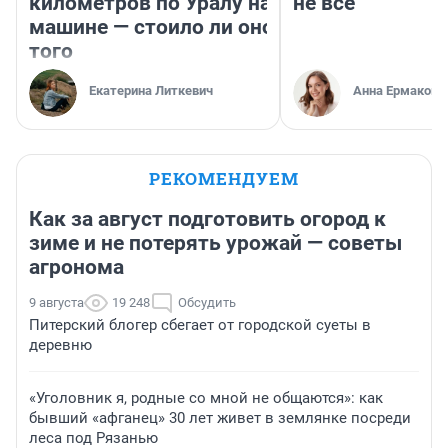
километров по Уралу на
не все
машине — стоило ли оно
того
Екатерина Литкевич
Анна Ермакова
РЕКОМЕНДУЕМ
Как за август подготовить огород к
зиме и не потерять урожай — советы
агронома
9 августа
19 248
Обсудить
Питерский блогер сбегает от городской суеты в
деревню
«Уголовник я, родные со мной не общаются»: как
бывший «афганец» 30 лет живет в землянке посреди
леса под Рязанью