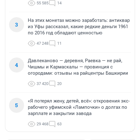
55 585
14
На этих монетах можно заработать: антиквар
3
из Уфы рассказал, какие редкие деньги 1961
по 2016 год обладают ценностью
47 248
11
Давлеканово — деревня, Раевка — не рай,
4
Чишмы и Кармаскалы — провинция с
огородами: отзывы на райцентры Башкирии
37 420
20
«Я потерял жену, детей, всё»: откровения экс-
5
рабочего уфимской «Лампочки» о долгах по
зарплате и закрытии завода
29 468
63