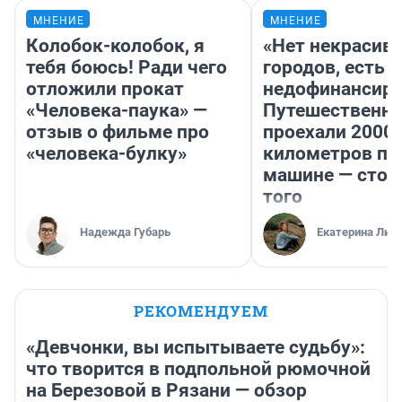
МНЕНИЕ
МНЕНИЕ
Колобок-колобок, я
«Нет некрасив
тебя боюсь! Ради чего
городов, есть
отложили прокат
недофинансиро
«Человека-паука» —
Путешественн
отзыв о фильме про
проехали 2000
«человека-булку»
километров по 
машине — стои
того
Надежда Губарь
Екатерина Лит
РЕКОМЕНДУЕМ
«Девчонки, вы испытываете судьбу»:
что творится в подпольной рюмочной
на Березовой в Рязани — обзор