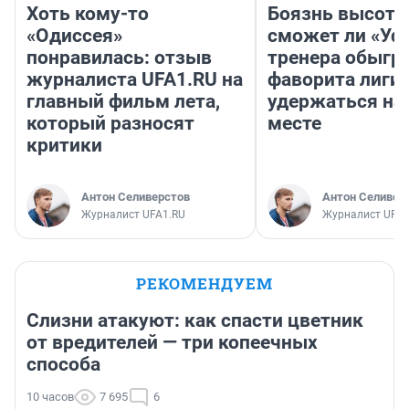
Хоть кому-то
Боязнь высоты
«Одиссея»
сможет ли «Уфа
понравилась: отзыв
тренера обыгр
журналиста UFA1.RU на
фаворита лиги 
главный фильм лета,
удержаться на
который разносят
месте
критики
Антон Селиверстов
Антон Селивер
Журналист UFA1.RU
Журналист UFA1
РЕКОМЕНДУЕМ
Слизни атакуют: как спасти цветник
от вредителей — три копеечных
способа
10 часов
7 695
6