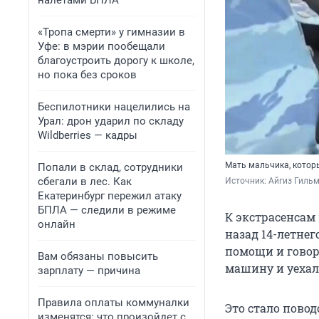
налетами БПЛА
«Тропа смерти» у гимназии в
Уфе: в мэрии пообещали
благоустроить дорогу к школе,
но пока без сроков
Беспилотники нацелились на
Урал: дрон ударил по складу
Wildberries — кадры
Мать мальчика, котор
Попали в склад, сотрудники
сбегали в лес. Как
Источник: 
Айгиз Гильм
Екатеринбург пережил атаку
БПЛА — следили в режиме
К экстрасенсам 
онлайн
назад 14-летне
помощи и говори
Вам обязаны повысить
машину и уехал.
зарплату — причина
Правила оплаты коммуналки
Это стало повод
изменятся: что произойдет с