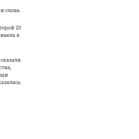
и слова.
торой 20
ривела в
 сказали
ства,
мощи
казалась