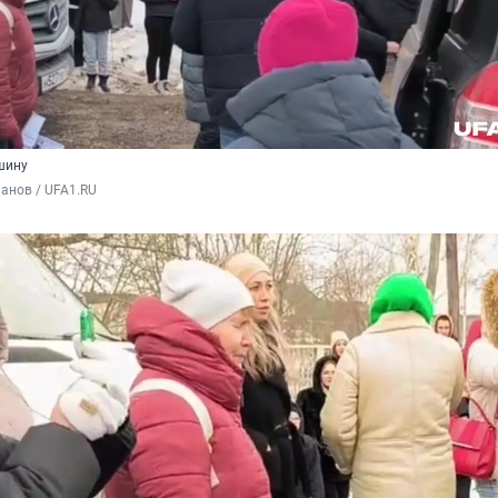
шину
анов / UFA1.RU