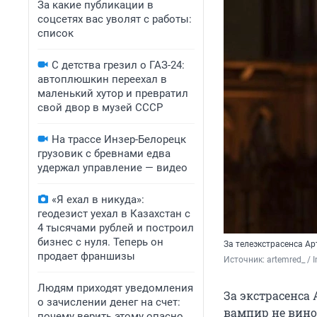
За какие публикации в
соцсетях вас уволят с работы:
список
С детства грезил о ГАЗ-24:
автоплюшкин переехал в
маленький хутор и превратил
свой двор в музей СССР
На трассе Инзер-Белорецк
грузовик с бревнами едва
удержал управление — видео
«Я ехал в никуда»:
геодезист уехал в Казахстан с
4 тысячами рублей и построил
бизнес с нуля. Теперь он
За телеэкстрасенса А
продает франшизы
Источник: 
artemred_ / 
Людям приходят уведомления
За экстрасенса
о зачислении денег на счет:
вампир не винов
почему верить этому опасно