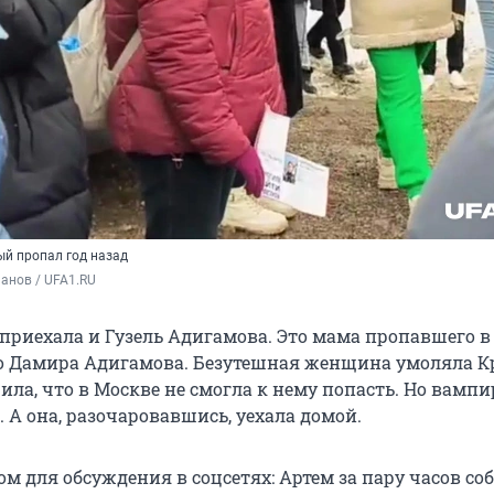
ый пропал год назад
анов / UFA1.RU
приехала и Гузель Адигамова. Это мама пропавшего в 
го Дамира Адигамова. Безутешная женщина умоляла К
ла, что в Москве не смогла к нему попасть. Но вампир
 А она, разочаровавшись, уехала домой.
ом для обсуждения в соцсетях: Артем за пару часов со