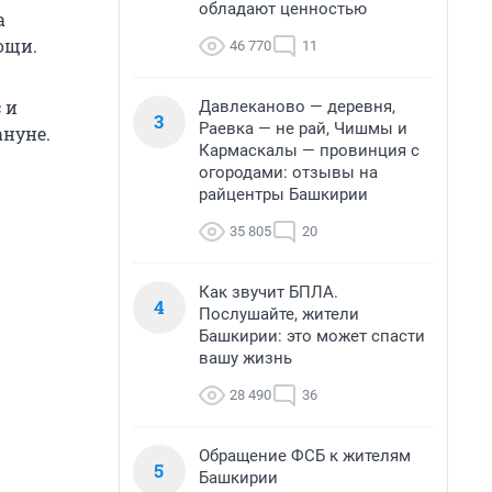
обладают ценностью
а
ощи.
46 770
11
 и
Давлеканово — деревня,
3
Раевка — не рай, Чишмы и
ануне.
Кармаскалы — провинция с
огородами: отзывы на
райцентры Башкирии
35 805
20
Как звучит БПЛА.
4
Послушайте, жители
Башкирии: это может спасти
вашу жизнь
28 490
36
Обращение ФСБ к жителям
5
Башкирии