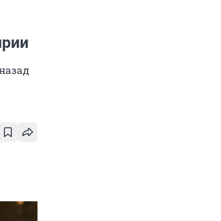
ирии
 назад