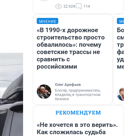
22 624
114
МНЕНИЕ
МНЕНИ
«В 1990-х дорожное
Боязн
строительство просто
сможе
обвалилось»: почему
трене
советские трассы не
фавор
сравнить с
удерж
российскими
месте
Олег Арефьев
Блогер, предприниматель,
владелец в транспортном
бизнесе
РЕКОМЕНДУЕМ
«Не хочется в это верить».
Как сложилась судьба