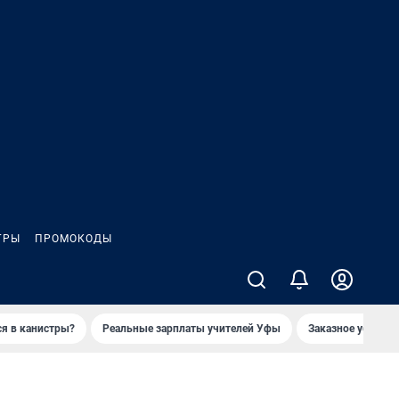
ГРЫ
ПРОМОКОДЫ
ся в канистры?
Реальные зарплаты учителей Уфы
Заказное убийств