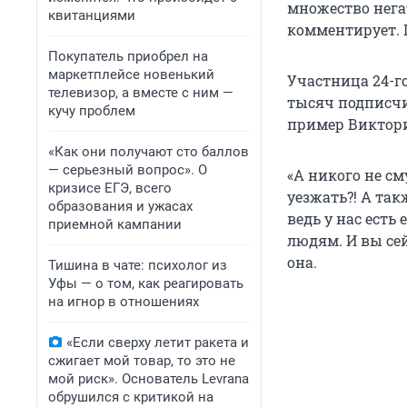
множество нега
квитанциями
комментирует. П
Покупатель приобрел на
маркетплейсе новенький
Участница 24-го
телевизор, а вместе с ним —
тысяч подписчик
кучу проблем
пример Виктор
«Как они получают сто баллов
— серьезный вопрос». О
«А никого не с
кризисе ЕГЭ, всего
уезжать?! А так
образования и ужасах
ведь у нас есть
приемной кампании
людям. И вы сей
она.
Тишина в чате: психолог из
Уфы — о том, как реагировать
на игнор в отношениях
«Если сверху летит ракета и
сжигает мой товар, то это не
мой риск». Основатель Levrana
обрушился с критикой на