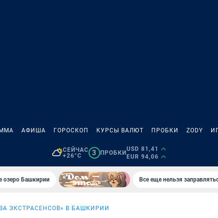
АММА
АФИША
ГОРОСКОП
КУРСЫ ВАЛЮТ
ПРОБКИ
ZODY
И
USD 81,41
СЕЙЧАС
3
ПРОБКИ
+26°C
EUR 94,06
е озеро Башкирии
Все еще нельзя заправлять
ВА ЭКСТРАСЕНСОВ» В БАШКИРИИ