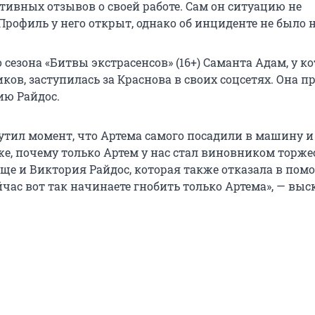
тивных отзывов о своей работе. Сам он ситуацию не
рофиль у него открыт, однако об инциденте не было н
 сезона «Битвы экстрасенсов» (16+) Саманта Адам, у ко
ов, заступилась за Краснова в своих соцсетях. Она п
ию Райдос.
мутил момент, что Артема самого посадили в машину и
же, почему только Артем у нас стал виновником торже
 еще и Виктория Райдос, которая также отказала в по
час вот так начинаете гнобить только Артема», — выс