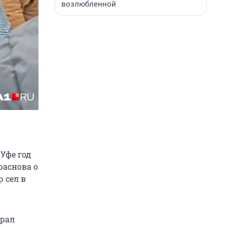
возлюбленной
Уфе год
раснова о
 сел в
брал