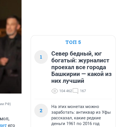
ТОП 5
Север бедный, юг
1
богатый: журналист
проехал все города
Башкирии — какой из
них лучший
104 462
167
рии РФ)
На этих монетах можно
2
заработать: антиквар из Уфы
рассказал, какие редкие
мол,
деньги 1961 по 2016 год
яет
его