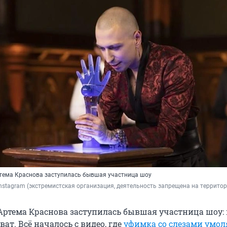
ртема Краснова заступилась бывшая участница шоу
Instagram (экстремистская организация, деятельность запрещена на террито
 Артема Краснова заступилась бывшая участница шоу: 
ат. Всё началось с видео, где
уфимка со слезами умол