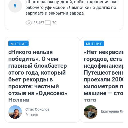
«Я потерял жену, детей, всё»: откровения экс-
5
рабочего уфимской «Лампочки» о долгах по
зарплате и закрытии завода
35 467
70
МНЕНИЕ
МНЕНИЕ
«Никого нельзя
«Нет некрасив
победить». О чем
городов, есть
главный блокбастер
недофинансиро
этого года, который
Путешественн
бьет рекорды в
проехали 2000
прокате: честный
километров по 
отзыв на «Одиссею»
машине — стои
Нолана
того
Стас Соколов
Екатерина Лит
Эксперт