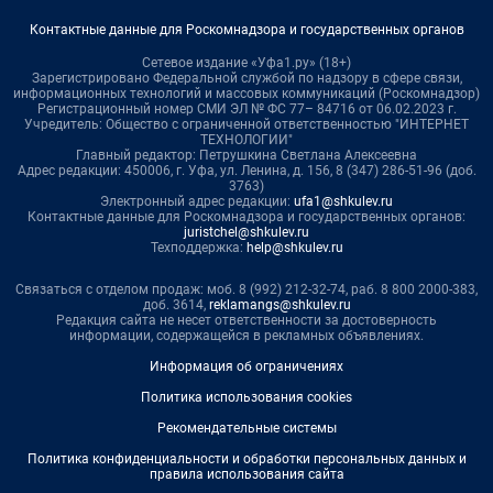
Контактные данные для Роскомнадзора и государственных органов
Сетевое издание «Уфа1.ру» (18+)
Зарегистрировано Федеральной службой по надзору в сфере связи,
информационных технологий и массовых коммуникаций (Роскомнадзор)
Регистрационный номер СМИ ЭЛ № ФС 77– 84716 от 06.02.2023 г.
Учредитель: Общество с ограниченной ответственностью "ИНТЕРНЕТ
ТЕХНОЛОГИИ"
Главный редактор: Петрушкина Светлана Алексеевна
Адрес редакции: 450006, г. Уфа, ул. Ленина, д. 156, 8 (347) 286-51-96 (доб.
3763)
Электронный адрес редакции:
ufa1@shkulev.ru
Контактные данные для Роскомнадзора и государственных органов:
juristchel@shkulev.ru
Техподдержка:
help@shkulev.ru
Связаться с отделом продаж: моб. 8 (992) 212-32-74, раб. 8 800 2000-383,
доб. 3614,
reklamangs@shkulev.ru
Редакция сайта не несет ответственности за достоверность
информации, содержащейся в рекламных объявлениях.
Информация об ограничениях
Политика использования cookies
Рекомендательные системы
Политика конфиденциальности и обработки персональных данных и
правила использования сайта