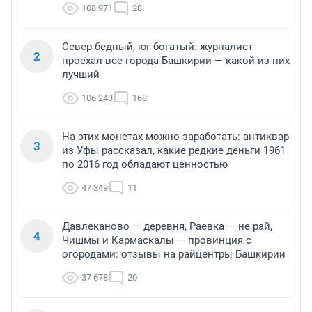
108 971
28
Север бедный, юг богатый: журналист
2
проехал все города Башкирии — какой из них
лучший
106 243
168
На этих монетах можно заработать: антиквар
3
из Уфы рассказал, какие редкие деньги 1961
по 2016 год обладают ценностью
47 349
11
Давлеканово — деревня, Раевка — не рай,
4
Чишмы и Кармаскалы — провинция с
огородами: отзывы на райцентры Башкирии
37 678
20