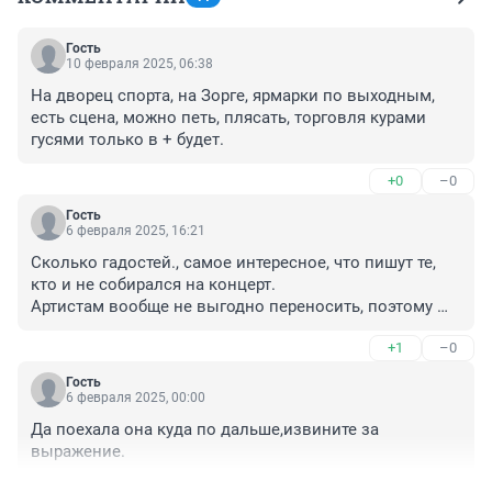
Гость
10 февраля 2025, 06:38
На дворец спорта, на Зорге, ярмарки по выходным, 
есть сцена, можно петь, плясать, торговля курами 
гусями только в + будет.
+0
–0
Гость
6 февраля 2025, 16:21
Сколько гадостей., самое интересное, что пишут те, 
кто и не собирался на концерт. 

Артистам вообще не выгодно переносить, поэтому 
если так сложилось- значит были на то причины. Из-
+1
–0
за этого не стоит человека поливать грязью.
Гость
6 февраля 2025, 00:00
Да поехала она куда по дальше,извините за 
выражение.