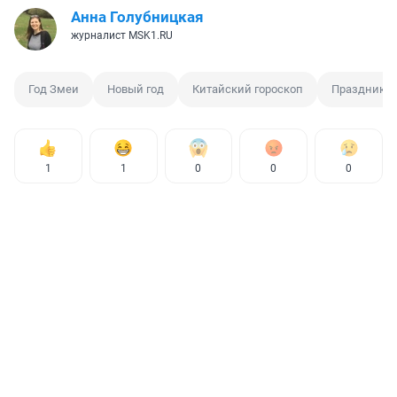
Анна Голубницкая
журналист MSK1.RU
Год Змеи
Новый год
Китайский гороскоп
Праздник
1
1
0
0
0