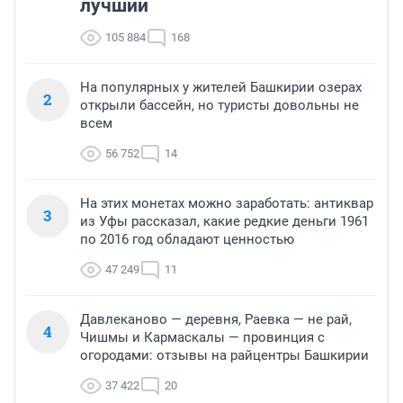
лучший
105 884
168
На популярных у жителей Башкирии озерах
2
открыли бассейн, но туристы довольны не
всем
56 752
14
На этих монетах можно заработать: антиквар
3
из Уфы рассказал, какие редкие деньги 1961
по 2016 год обладают ценностью
47 249
11
Давлеканово — деревня, Раевка — не рай,
4
Чишмы и Кармаскалы — провинция с
огородами: отзывы на райцентры Башкирии
37 422
20