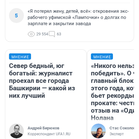
«Я потерял жену, детей, всё»: откровения экс-
5
рабочего уфимской «Лампочки» о долгах по
зарплате и закрытии завода
29 554
63
МНЕНИЕ
МНЕНИЕ
Север бедный, юг
«Никого нельз
богатый: журналист
победить». О ч
проехал все города
главный блокб
Башкирии — какой из
этого года, ко
них лучший
бьет рекорды 
прокате: честн
отзыв на «Оди
Нолана
Андрей Бирюков
Стас Соколов
Корреспондент UFA1.RU
Эксперт