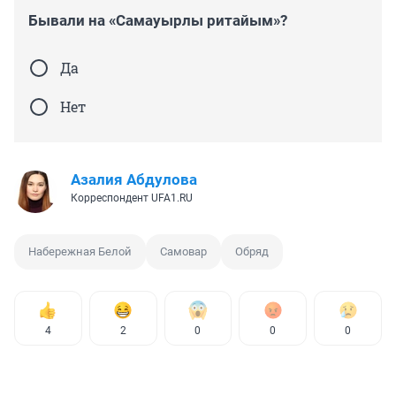
Бывали на «Самауырлы ритайым»?
Да
Нет
Азалия Абдулова
Корреспондент UFA1.RU
Набережная Белой
Самовар
Обряд
4
2
0
0
0