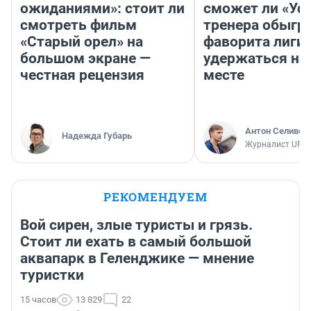
ожиданиями»: стоит ли
сможет ли «Уфа
смотреть фильм
тренера обыгр
«Старый орел» на
фаворита лиги 
большом экране —
удержаться на
честная рецензия
месте
Антон Селивер
Надежда Губарь
Журналист UFA1
РЕКОМЕНДУЕМ
Вой сирен, злые туристы и грязь.
Стоит ли ехать в самый большой
аквапарк в Геленджике — мнение
туристки
15 часов
13 829
22