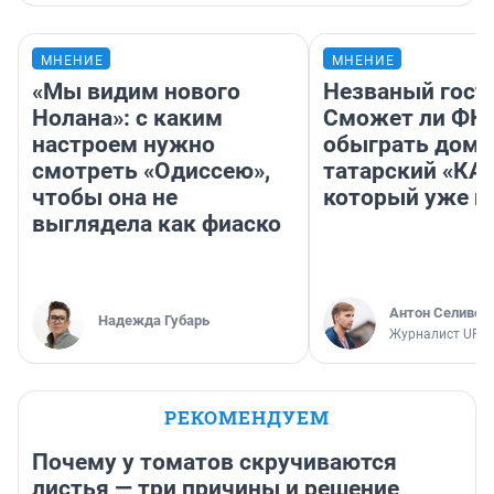
МНЕНИЕ
МНЕНИЕ
«Мы видим нового
Незваный гост
Нолана»: с каким
Сможет ли ФК 
настроем нужно
обыграть дома
смотреть «Одиссею»,
татарский «КА
чтобы она не
который уже не
выглядела как фиаско
Антон Селивер
Надежда Губарь
Журналист UFA1
РЕКОМЕНДУЕМ
Почему у томатов скручиваются
листья — три причины и решение