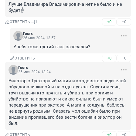
Лучше Владимира Владимировича нет не было и не 
будет☝️
+0
–0
ОТВЕТИТЬ
1
Гость
26 мая 2024, 13:57
У тебя тоже третий глаз зачесался?
+0
–0
ОТВЕТИТЬ
Гость
25 мая 2024, 18:24
Риэлтор с Трёхгорный магии и колдовство родителей 
обрадовали живой и на отдых уехал. Спустя месяц 
труп выдачи кто прятать и убивать при оргиях и 
убийстве не признают и сикас сильно был и умер от 
передушения при экстазе. А маги и колдуны баблосы 
не вернуть родным. Сказать мол ошибки было при 
видение пропавшего без вести богача и риэлтор он 
был.
+0
–0
ОТВЕТИТЬ