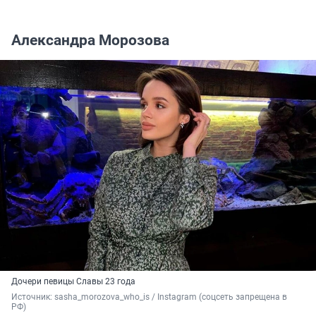
Александра Морозова
Дочери певицы Славы 23 года
Источник: 
sasha_morozova_who_is / Instagram (соцсеть запрещена в 
РФ)