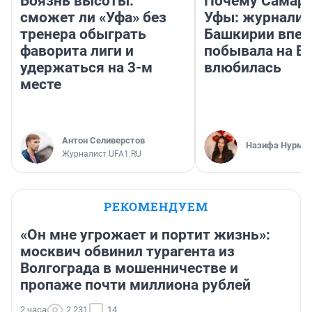
Боязнь высоты:
Почему Самара
сможет ли «Уфа» без
Уфы: журналис
тренера обыграть
Башкирии впе
фаворита лиги и
побывала на Во
удержаться на 3-м
влюбилась
месте
Антон Селиверстов
Назифа Нурму
Журналист UFA1.RU
РЕКОМЕНДУЕМ
«Он мне угрожает и портит жизнь»:
москвич обвинил турагента из
Волгограда в мошенничестве и
пропаже почти миллиона рублей
2 часа
2 231
14