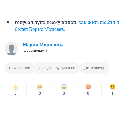
голубая луна всему виной:
как жил, любил и
болел Борис Моисеев
.
Мария Миронова
корреспондент
Шоу-бизнес
Звезда шоу-бизнеса
Дети звезд
0
0
0
0
1