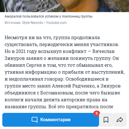
Аморалов пользовался успехом у поклонниц группы
Источник: 
Style Records / Youtube.com
Несмотря ни на что, группа продолжала
существовать, периодически меняя участников.
Но в 2021 году вспыхнул конфликт — Вячеслав
Зинуров заявил о желании покинуть группу. Он
обвинил Сергея в том, что тот обманывал его,
утаивая информацию о прибыли от выступлений,
и недоплачивал гонорар. Освободившееся в
группе место занял Алексей Радченко, а Зинуров
объединился с Богомазовым, после чего бывшие
коллеги начали делить авторские права на
название группы. Всё это прекратилось после
смерти Тома Хаоса
в марте 2022 года — он
9
Комментарии
покончил с собой.