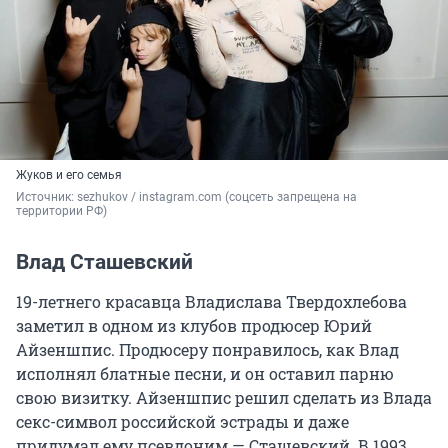
Жуков и его семья
Источник: 
sezhukov / instagram.com (соцсеть запрещена на 
территории РФ)
Влад Сташевский
19-летнего красавца Владислава Твердохлебова
заметил в одном из клубов продюсер Юрий
Айзеншпис. Продюсеру понравилось, как Влад
исполнял блатные песни, и он оставил парню
свою визитку. Айзеншпис решил сделать из Влада
секс-символ российской эстрады и даже
придумал ему псевдоним — Сташевский. В 1993