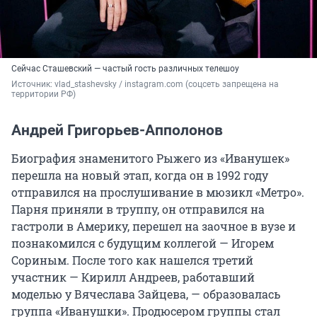
Сейчас Сташевский — частый гость различных телешоу
Источник: 
vlad_stashevsky / instagram.com (соцсеть запрещена на 
территории РФ)
Андрей Григорьев-Апполонов
Биография знаменитого Рыжего из «Иванушек»
перешла на новый этап, когда он в 1992 году
отправился на прослушивание в мюзикл «Метро».
Парня приняли в труппу, он отправился на
гастроли в Америку, перешел на заочное в вузе и
познакомился с будущим коллегой — Игорем
Сориным. После того как нашелся третий
участник — Кирилл Андреев, работавший
моделью у Вячеслава Зайцева, — образовалась
группа «Иванушки». Продюсером группы стал