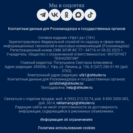
Мы в соцсетях
Контактные данные для Роскомнадзора и государственных органов
Сетевое издание «Уфа1.ру» (18+)
Зарегистрировано Федеральной службой по надзору в сфере связи,
информационных технологий и массовых коммуникаций (Роскомнадзор)
Регистрационный номер СМИ ЭЛ № ФС 77– 84716 от 06.02.2023 г.
Учредитель: Общество с ограниченной ответственностью "ИНТЕРНЕТ
ТЕХНОЛОГИИ"
Главный редактор: Петрушкина Светлана Алексеевна
Адрес редакции: 450006, г. Уфа, ул. Ленина, д. 156, 8 (347) 286-51-96 (доб.
3763)
Электронный адрес редакции:
ufa1@shkulev.ru
Контактные данные для Роскомнадзора и государственных органов:
juristchel@shkulev.ru
Техподдержка:
help@shkulev.ru
Связаться с отделом продаж: моб. 8 (992) 212-32-74, раб. 8 800 2000-383,
доб. 3614,
reklamangs@shkulev.ru
Редакция сайта не несет ответственности за достоверность
информации, содержащейся в рекламных объявлениях.
Информация об ограничениях
Политика использования cookies