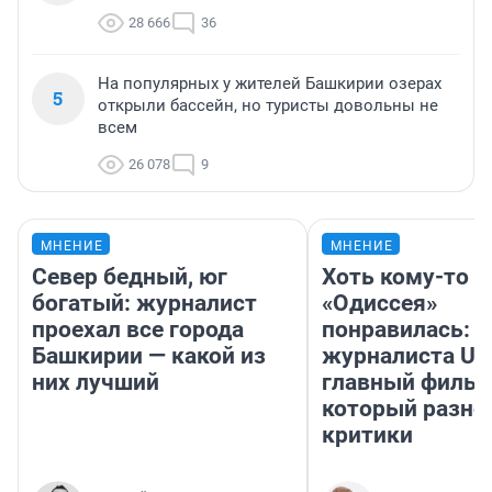
28 666
36
На популярных у жителей Башкирии озерах
5
открыли бассейн, но туристы довольны не
всем
26 078
9
МНЕНИЕ
МНЕНИЕ
Север бедный, юг
Хоть кому-то
богатый: журналист
«Одиссея»
проехал все города
понравилась: 
Башкирии — какой из
журналиста UF
них лучший
главный фильм
который разно
критики