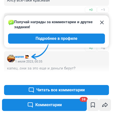
Алсу все-таки красивая
+0
–1
Гость
1 июля 2023, 10:18
Получай награды за комментарии и другие 
задания!
На бывшей свиноферме построили типа санаторий 
отстой там не советую ничего хорошего там нет,это 
Подробнее в профиле
просто деньги на ветер
+0
–0
мален
1 июля 2023, 00:35
капец..они за это еще и деньги берут?
+0
–0
Читать все комментарии
38
Комментарии