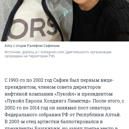
Алсу с отцом Ралифом Сафиным
Источник: 
@alsou_a / Instagram.com (деятельность организации 
запрещена на территории РФ)
С 1993-го по 2002 год Сафин был первым вице-
президентом, членом совета директоров
нефтяной компании «Лукойл» и президентом
«Лукойл Европа Холдингз Лимитед». После этого, с
2002-го по 2014 год он занимал пост сенатора
Федерального собрания РФ от Республики Алтай.
В 2003-м отец артистки баллотировался в
президенты Башкирии, но занял третье место в