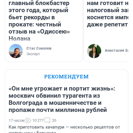
главный блокбастер
нам готовит н
этого года, который
налоговый зако
бьет рекорды в
коснется импор
прокате: честный
даже репетито
отзыв на «Одиссею»
Нолана
Стас Соколов
Анастасия Зав
Эксперт
РЕКОМЕНДУЕМ
«Он мне угрожает и портит жизнь»:
москвич обвинил турагента из
Волгограда в мошенничестве и
пропаже почти миллиона рублей
17 часов
10 277
20
Как приготовить хачапури — несколько рецептов от