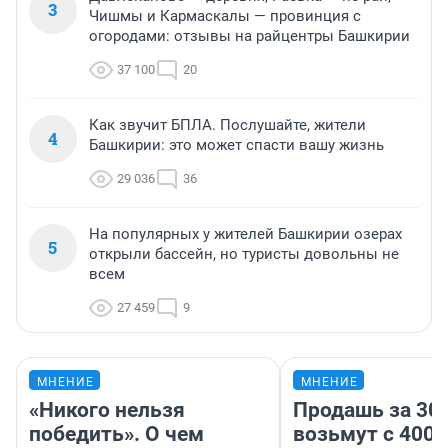
3
Чишмы и Кармаскалы — провинция с
огородами: отзывы на райцентры Башкирии
37 100
20
Как звучит БПЛА. Послушайте, жители
4
Башкирии: это может спасти вашу жизнь
29 036
36
На популярных у жителей Башкирии озерах
5
открыли бассейн, но туристы довольны не
всем
27 459
9
МНЕНИЕ
МНЕНИЕ
«Никого нельзя
Продашь за 300
победить». О чем
возьмут с 4000