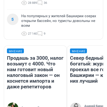
28 889
36
На популярных у жителей Башкирии озерах
5
открыли бассейн, но туристы довольны не
всем
27 140
9
МНЕНИЕ
МНЕНИЕ
Продашь за 3000, налог
Север бедный,
возьмут с 4000. Что
богатый: журн
нам готовит новый
проехал все го
налоговый закон — он
Башкирии — ка
коснется импорта и
них лучший
даже репетиторов
Андрей Бирюко