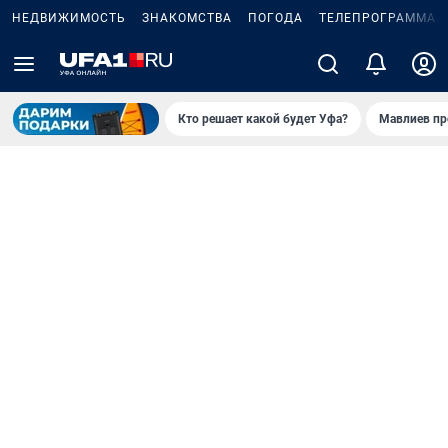
НЕДВИЖИМОСТЬ
ЗНАКОМСТВА
ПОГОДА
ТЕЛЕПРОГРАММА
Кто решает какой будет Уфа?
Мавлиев пр