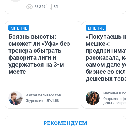
28 359
35
МНЕНИЕ
МНЕНИЕ
Боязнь высоты:
«Покупаешь ко
сможет ли «Уфа» без
мешке»:
тренера обыграть
предпринимат
фаворита лиги и
рассказала, как
удержаться на 3-м
самом деле ус
месте
бизнес со скл
дешевых това
Наталья Шорох
Антон Селиверстов
Открыла кофейн
Журналист UFA1.RU
деньги соцразв
РЕКОМЕНДУЕМ