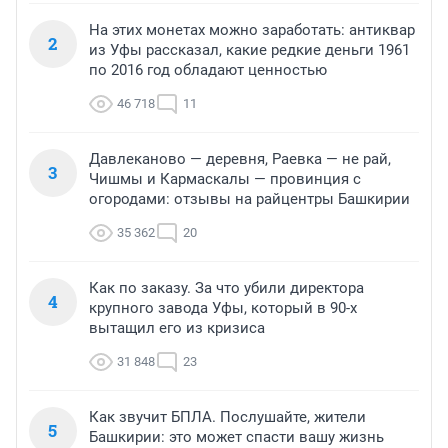
На этих монетах можно заработать: антиквар
2
из Уфы рассказал, какие редкие деньги 1961
по 2016 год обладают ценностью
46 718
11
Давлеканово — деревня, Раевка — не рай,
3
Чишмы и Кармаскалы — провинция с
огородами: отзывы на райцентры Башкирии
35 362
20
Как по заказу. За что убили директора
4
крупного завода Уфы, который в 90-х
вытащил его из кризиса
31 848
23
Как звучит БПЛА. Послушайте, жители
5
Башкирии: это может спасти вашу жизнь