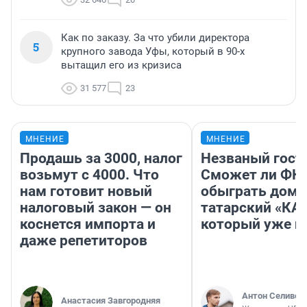
Как по заказу. За что убили директора
5
крупного завода Уфы, который в 90-х
вытащил его из кризиса
31 577
23
МНЕНИЕ
МНЕНИЕ
Продашь за 3000, налог
Незваный гост
возьмут с 4000. Что
Сможет ли ФК 
нам готовит новый
обыграть дома
налоговый закон — он
татарский «КА
коснется импорта и
который уже не
даже репетиторов
Антон Селивер
Анастасия Завгородняя