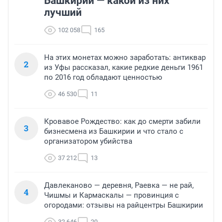
Башкирии — какой из них
лучший
102 058
165
На этих монетах можно заработать: антиквар
2
из Уфы рассказал, какие редкие деньги 1961
по 2016 год обладают ценностью
46 530
11
Кровавое Рождество: как до смерти забили
3
бизнесмена из Башкирии и что стало с
организатором убийства
37 212
13
Давлеканово — деревня, Раевка — не рай,
4
Чишмы и Кармаскалы — провинция с
огородами: отзывы на райцентры Башкирии
32 646
20