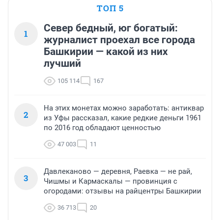
ТОП 5
Север бедный, юг богатый:
1
журналист проехал все города
Башкирии — какой из них
лучший
105 114
167
На этих монетах можно заработать: антиквар
2
из Уфы рассказал, какие редкие деньги 1961
по 2016 год обладают ценностью
47 003
11
Давлеканово — деревня, Раевка — не рай,
3
Чишмы и Кармаскалы — провинция с
огородами: отзывы на райцентры Башкирии
36 713
20