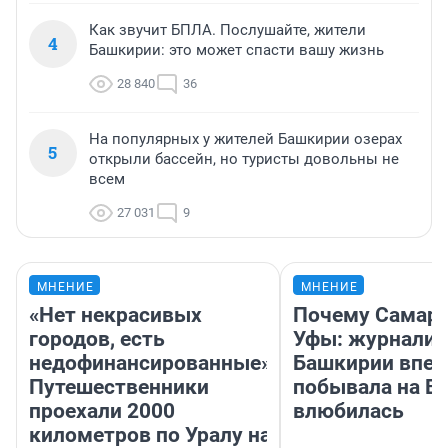
Как звучит БПЛА. Послушайте, жители
4
Башкирии: это может спасти вашу жизнь
28 840
36
На популярных у жителей Башкирии озерах
5
открыли бассейн, но туристы довольны не
всем
27 031
9
МНЕНИЕ
МНЕНИЕ
«Нет некрасивых
Почему Самара
городов, есть
Уфы: журналис
недофинансированные».
Башкирии впе
Путешественники
побывала на Во
проехали 2000
влюбилась
километров по Уралу на