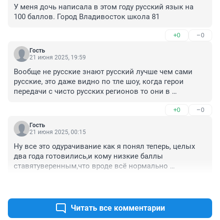
У меня дочь написала в этом году русский язык на 
100 баллов. Город Владивосток школа 81
+0
–0
Гость
21 июня 2025, 19:59
Вообще не русские знают русский лучше чем сами 
русские, это даже видно по тле шоу, когда герои 
передачи с чисто русских регионов то они в 
основном говорят на диалектах. Одни окают други 
+0
–0
гыкают илиакают, а вот представттели др говорят на 
литературном!
Гость
21 июня 2025, 00:15
Ну все это одурачивание как я понял теперь, целых 
два года готовились,и кому низкие баллы 
ставятуверенным,что вроде всё нормально 
сдали,узнав потом душевный урон наносят,дети 
+0
–0
потом очень сильно переживают ,что так не должно 
было быть,они ещё не могут понять 
систему,регионы,и почему у них почти у всех 90+
Читать все комментарии