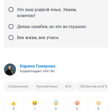
Это наш родной язык. Знаем,
конечно!
Делаю ошибки, но это не страшно
Век живи, век учись
Карина Гумерова
Корреспондент UFA1.RU
Стобалльник
Русский язык
ЕГЭ
100 баллов на ЕГЭ
5
1
0
0
0