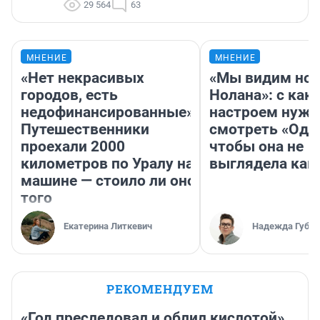
29 564
63
МНЕНИЕ
МНЕНИЕ
«Нет некрасивых
«Мы видим нов
городов, есть
Нолана»: с как
недофинансированные».
настроем нужн
Путешественники
смотреть «Оди
проехали 2000
чтобы она не
километров по Уралу на
выглядела как
машине — стоило ли оно
того
Екатерина Литкевич
Надежда Губар
РЕКОМЕНДУЕМ
«Год преследовал и облил кислотой».