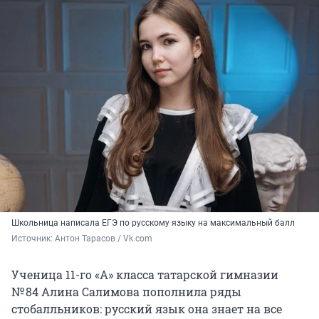
Школьница написала ЕГЭ по русскому языку на максимальный балл
Источник: 
Антон Тарасов / Vk.com 
Ученица 11-го «А» класса татарской гимназии
№ 84
Алина Салимова пополнила ряды
стобалльников: русский язык она знает на все