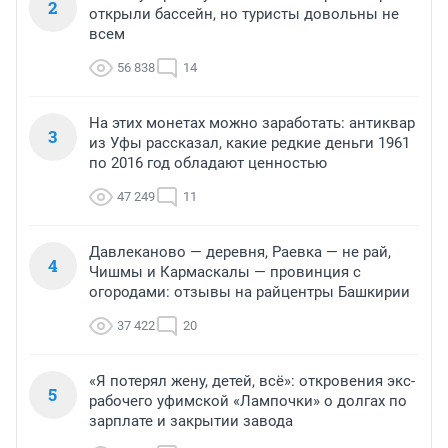
2
открыли бассейн, но туристы довольны не
всем
56 838
14
На этих монетах можно заработать: антиквар
3
из Уфы рассказал, какие редкие деньги 1961
по 2016 год обладают ценностью
47 249
11
Давлеканово — деревня, Раевка — не рай,
4
Чишмы и Кармаскалы — провинция с
огородами: отзывы на райцентры Башкирии
37 422
20
«Я потерял жену, детей, всё»: откровения экс-
5
рабочего уфимской «Лампочки» о долгах по
зарплате и закрытии завода