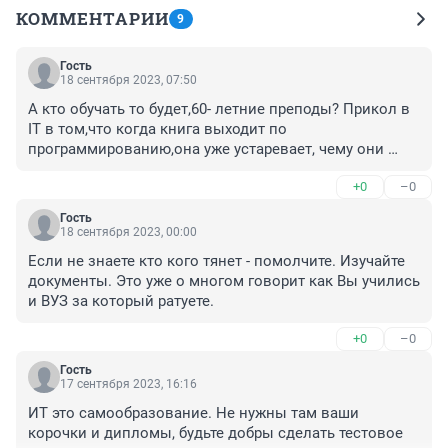
КОММЕНТАРИИ
9
Гость
18 сентября 2023, 07:50
А кто обучать то будет,60- летние преподы? Прикол в 
IT в том,что когда книга выходит по 
программированию,она уже устаревает, чему они 
хотят обучать? Айти- это постоянное 
+0
–0
самообразование и четырехэтажная математика,если 
хочешь нормальные деньги зарабатывать
Гость
18 сентября 2023, 00:00
Если не знаете кто кого тянет - помолчите. Изучайте 
документы. Это уже о многом говорит как Вы учились 
и ВУЗ за который ратуете.
+0
–0
Гость
17 сентября 2023, 16:16
ИТ это самообразование. Не нужны там ваши 
корочки и дипломы, будьте добры сделать тестовое 