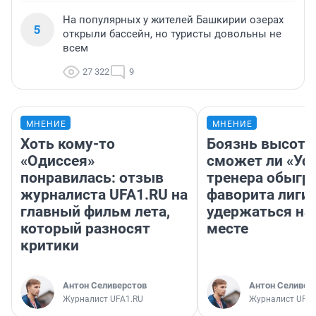
На популярных у жителей Башкирии озерах
5
открыли бассейн, но туристы довольны не
всем
27 322
9
МНЕНИЕ
МНЕНИЕ
Хоть кому-то
Боязнь высоты
«Одиссея»
сможет ли «Уфа
понравилась: отзыв
тренера обыгр
журналиста UFA1.RU на
фаворита лиги 
главный фильм лета,
удержаться на
который разносят
месте
критики
Антон Селиверстов
Антон Селивер
Журналист UFA1.RU
Журналист UFA1