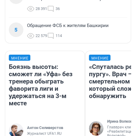
28 391
36
Обращение ФСБ к жителям Башкирии
5
22 579
114
МНЕНИЕ
МНЕНИЕ
Боязнь высоты:
«Спуталась реч
сможет ли «Уфа» без
пургу». Врач — 
тренера обыграть
смертельном д
фаворита лиги и
который слож
удержаться на 3-м
обнаружить
месте
Ирина Волкова
Главврач клини
Антон Селиверстов
«Реабилитация 
Журналист UFA1.RU
Волковой»