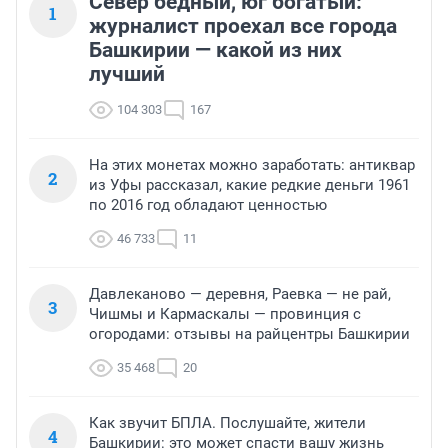
Север бедный, юг богатый:
1
журналист проехал все города
Башкирии — какой из них
лучший
104 303
167
На этих монетах можно заработать: антиквар
2
из Уфы рассказал, какие редкие деньги 1961
по 2016 год обладают ценностью
46 733
11
Давлеканово — деревня, Раевка — не рай,
3
Чишмы и Кармаскалы — провинция с
огородами: отзывы на райцентры Башкирии
35 468
20
Как звучит БПЛА. Послушайте, жители
4
Башкирии: это может спасти вашу жизнь