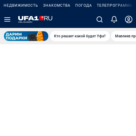
НЕДВИЖИМОСТЬ
ЗНАКОМСТВА
ПОГОДА
ТЕЛЕПРОГРАММА
Кто решает какой будет Уфа?
Мавлиев пр