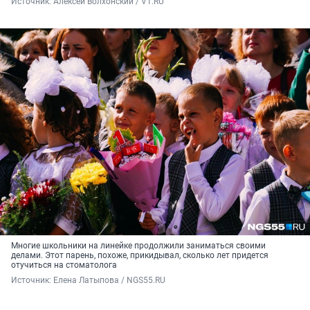
Источник: 
Алексей Волхонский / V1.RU
Многие школьники на линейке продолжили заниматься своими
делами. Этот парень, похоже, прикидывал, сколько лет придется
отучиться на стоматолога
Источник: 
Елена Латыпова / NGS55.RU