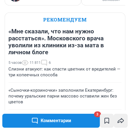
РЕКОМЕНДУЕМ
«Мне сказали, что нам нужно
расстаться». Московского врача
уволили из клиники из-за мата в
личном блоге
5 часов
11 811
6
Слизни атакуют: как спасти цветник от вредителей —
три копеечных способа
«Сыночки-корзиночки» заполонили Екатеринбург:
почему уральские парни массово оставили жен без
цветов
3
Участницу шоу «Мама в 16» из Волгограда обвинили
Комментарии
в домогательствах к младенцу