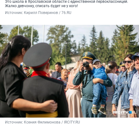
Это школа в Ярославской области с единственной первоклассницей.
Жалко девчонку, списать будет не у кого!
Источник: 
Кирилл Поверинов / 76.RU
Источник: 
Ксения Филимонова / IRCITY.RU