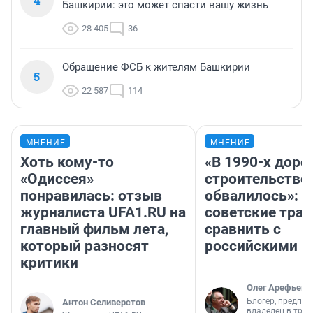
4
Башкирии: это может спасти вашу жизнь
28 405
36
Обращение ФСБ к жителям Башкирии
5
22 587
114
МНЕНИЕ
МНЕНИЕ
Хоть кому-то
«В 1990-х дор
«Одиссея»
строительство
понравилась: отзыв
обвалилось»: 
журналиста UFA1.RU на
советские трас
главный фильм лета,
сравнить с
который разносят
российскими
критики
Олег Арефьев
Блогер, предпри
Антон Селиверстов
владелец в тра