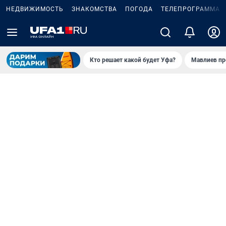
НЕДВИЖИМОСТЬ
ЗНАКОМСТВА
ПОГОДА
ТЕЛЕПРОГРАММА
Кто решает какой будет Уфа?
Мавлиев пр