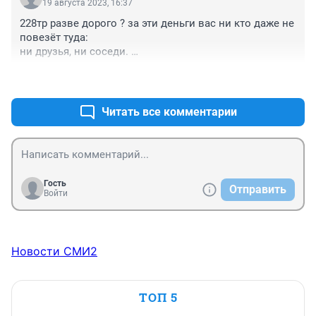
19 августа 2023, 16:37
228тр разве дорого ? за эти деньги вас ни кто даже не 
повезёт туда:

ни друзья, ни соседи. 

+0
–0
228тр ну 228дней, за 500р туда - по 500р обратно.
Читать все комментарии
Гость
Отправить
Войти
Новости СМИ2
ТОП 5