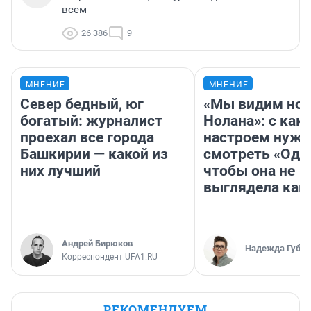
всем
26 386
9
МНЕНИЕ
МНЕНИЕ
Север бедный, юг
«Мы видим нов
богатый: журналист
Нолана»: с как
проехал все города
настроем нужн
Башкирии — какой из
смотреть «Оди
них лучший
чтобы она не
выглядела как
Андрей Бирюков
Надежда Губар
Корреспондент UFA1.RU
РЕКОМЕНДУЕМ