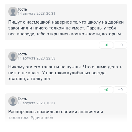
Гость
14 августа 2023, 20:31
Пишут с насмешкой наверное те, что школу на двойки 
закончил и ничего толком не умеет. Парень, у тебя 
всё впереди, тебе открылись возможности, которыми 
можно воспользоваться на благо себя, своих родных 
+0
–0
и своей Родины. Иди вперёд и не смотри на всех этих 
завистников.
Гость
11 августа 2023, 22:53
Никому эти его таланты не нужны. Что с ними делать 
никто не знает. У нас таких кулибиных всегда 
хватало, а толку нет
+0
–0
Гость
11 августа 2023, 10:37
Распорядись правильно своими знаниями и 
талантом. Удачи тебн
+0
–0