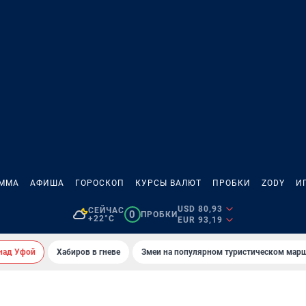
АММА
АФИША
ГОРОСКОП
КУРСЫ ВАЛЮТ
ПРОБКИ
ZODY
И
USD 80,93
СЕЙЧАС
0
ПРОБКИ
+22°C
EUR 93,19
над Уфой
Хабиров в гневе
Змеи на популярном туристическом мар