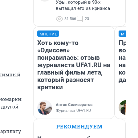
Уфы, который в 90-х
вытащил его из кризиса
31 566
23
МНЕНИЕ
МНЕНИ
Хоть кому-то
Прода
«Одиссея»
возьм
понравилась: отзыв
нам г
журналиста UFA1.RU на
налог
главный фильм лета,
косне
нонимный
который разносят
даже 
критики
иномарки:
Антон Селиверстов
 другой
Журналист UFA1.RU
РЕКОМЕНДУЕМ
зарплату