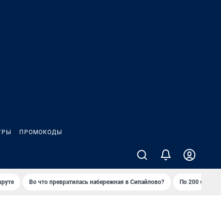
ГРЫ
ПРОМОКОДЫ
шруте
Во что превратилась набережная в Сипайлово?
По 200 баллов