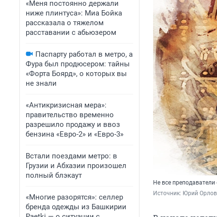
«Меня постоянно держали
ниже плинтуса»: Миа Бойка
рассказала о тяжелом
расставании с абьюзером
Паспарту работал в метро, а
Фура был продюсером: тайны
«Форта Боярд», о которых вы
не знали
«Антикризисная мера»:
правительство временно
разрешило продажу и ввоз
бензина «Евро-2» и «Евро-3»
Встали поездами метро: в
Грузии и Абхазии произошел
полный блэкаут
Не все преподаватели 
Источник: 
Юрий Орлов
«Многие разорятся»: селлер
бренда одежды из Башкирии
Paetki — о ситуации с