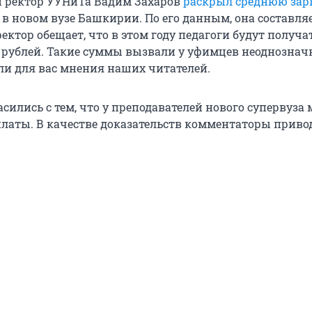
и ректор УУНиТа Вадим Захаров
раскрыл среднюю зар
в новом вузе Башкирии. По его данным, она составляе
ректор обещает, что в этом году педагоги будут получа
0 рублей. Такие суммы вызвали у уфимцев неоднозна
ли для вас мнения наших читателей.
сились с тем, что у преподавателей нового супервуза 
платы. В качестве доказательств комментаторы прив