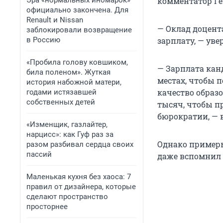
Эра «нормальных иномарок»
комментатор Ге
официально закончена. Для
Renault и Nissan
— Оклад доцент
заблокировали возвращение
в Россию
зарплату, — уве
«Пробила голову ковшиком,
— Зарплата канд
била поленом». Жуткая
местах, чтобы 
история набожной матери,
качество образо
годами истязавшей
собственных детей
тысяч, чтобы пр
бюрократии, — 
«Изменщик, газлайтер,
нарцисс»: как Гуф раз за
Однако примеры
разом разбивал сердца своих
пассий
даже вспомнил 
Маленькая кухня без хаоса: 7
правил от дизайнера, которые
сделают пространство
просторнее