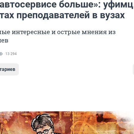
в автосервисе больше»: уфим
тах преподавателей в вузах
мые интересные и острые мнения из
иев
13 294
тариев