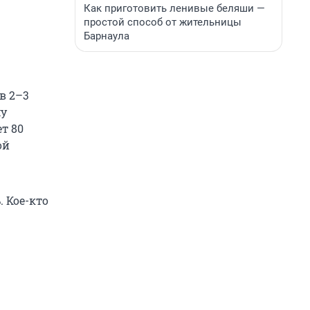
Как приготовить ленивые беляши —
простой способ от жительницы
Барнаула
ю
в 2–3
му
ет 80
ой
 Кое-кто