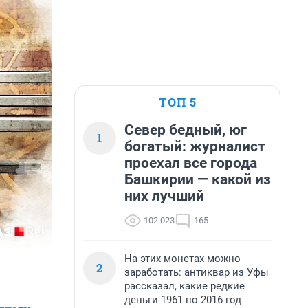
ТОП 5
Север бедный, юг
1
богатый: журналист
проехал все города
Башкирии — какой из
них лучший
102 023
165
На этих монетах можно
2
заработать: антиквар из Уфы
рассказал, какие редкие
деньги 1961 по 2016 год