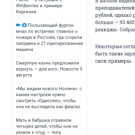
В начале недел
Wildberries и примере
преподавателей 
Киргизии
рублей, однако 
больше — 93 40
Полыхающий фургон
реакцию. Собра
мчал по встречке: главное о
пожаре в Ростове, где сгорели
заправка и 21 припаркованная
Некоторые согла
машина
быть такие зар
свои примеры.
Смертную казнь предложили
вернуть — для кого. Новости 5
августа
«Мы видим нового Нолана»: с
каким настроем нужно
смотреть «Одиссею», чтобы
она не выглядела как фиаско
Мать и бабушка отравили
четырех детей, чтобы они не
уехали к отцу, — тела