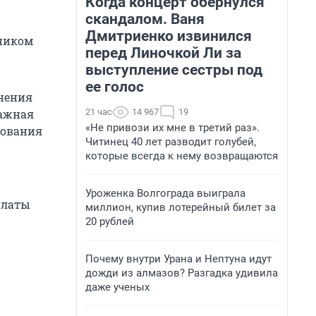
Когда концерт обернулся
скандалом. Ваня
Дмитриенко извинился
 ником
перед Линочкой Ли за
выступление сестры под
ее голос
инения
21 час
14 967
19
важная
«Не привози их мне в третий раз».
зования
Читинец 40 лет разводит голубей,
которые всегда к нему возвращаются
Уроженка Волгограда выиграла
платы
миллион, купив лотерейный билет за
20 рублей
Почему внутри Урана и Нептуна идут
дожди из алмазов? Разгадка удивила
даже ученых