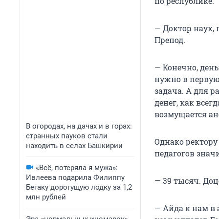
по республике.
— Доктор наук, 
Препод.
— Конечно, день
нужно в первую
задача. А для 
денег, как всегд
возмущается а
В огородах, на дачах и в горах:
странных пауков стали
Однако ректору
находить в селах Башкирии
педагогов знач
«Всё, потеряла я мужа»:
Ивлеева подарила Филиппу
— 39 тысяч. Доц
Бегаку дорогущую лодку за 1,2
млн рублей
— Айда к нам в 