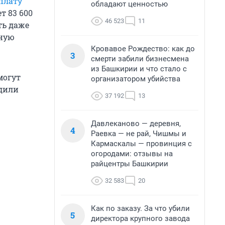
плату
обладают ценностью
т 83 600
46 523
11
ть даже
чную
Кровавое Рождество: как до
3
смерти забили бизнесмена
из Башкирии и что стало с
могут
организатором убийства
одили
37 192
13
Давлеканово — деревня,
4
Раевка — не рай, Чишмы и
Кармаскалы — провинция с
огородами: отзывы на
райцентры Башкирии
32 583
20
Как по заказу. За что убили
5
директора крупного завода