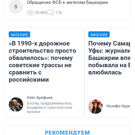
Обращение ФСБ к жителям Башкирии
5
22 665
118
МНЕНИЕ
МНЕНИЕ
«В 1990-х дорожное
Почему Самара
строительство просто
Уфы: журналис
обвалилось»: почему
Башкирии впе
советские трассы не
побывала на Во
сравнить с
влюбилась
российскими
Олег Арефьев
Блогер, предприниматель,
Назифа Нурму
владелец в транспортном
бизнесе
РЕКОМЕНДУЕМ