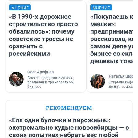
МНЕНИЕ
МНЕНИЕ
«В 1990-х дорожное
«Покупаешь ко
строительство просто
мешке»:
обвалилось»: почему
предпринимат
советские трассы не
рассказала, как
сравнить с
самом деле ус
российскими
бизнес со скл
дешевых това
Олег Арефьев
Наталья Шорох
Блогер, предприниматель,
владелец в транспортном
Открыла кофейн
бизнесе
деньги соцразв
РЕКОМЕНДУЕМ
«Ела одни булочки и пирожные»:
экстремально худые новосибирцы — о
своих попытках набрать вес любой