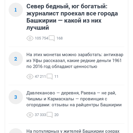
Север бедный, юг богатый:
1
журналист проехал все города
Башкирии — какой из них
лучший
105 754
168
На этих монетах можно заработать: антиквар
2
из Уфы рассказал, какие редкие деньги 1961
по 2016 год обладают ценностью
47 211
11
Давлеканово — деревня, Раевка — не рай,
3
Чишмы и Кармаскалы — провинция с
огородами: отзывы на райцентры Башкирии
37 333
20
На популярных у жителей Башкирии озерах