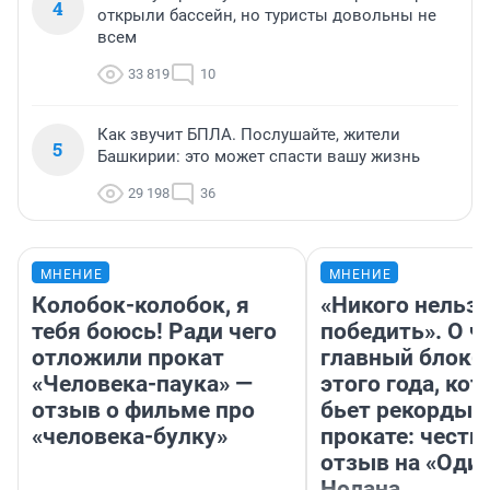
4
открыли бассейн, но туристы довольны не
всем
33 819
10
Как звучит БПЛА. Послушайте, жители
5
Башкирии: это может спасти вашу жизнь
29 198
36
МНЕНИЕ
МНЕНИЕ
Колобок-колобок, я
«Никого нельз
тебя боюсь! Ради чего
победить». О ч
отложили прокат
главный блокб
«Человека-паука» —
этого года, ко
отзыв о фильме про
бьет рекорды 
«человека-булку»
прокате: честн
отзыв на «Оди
Нолана