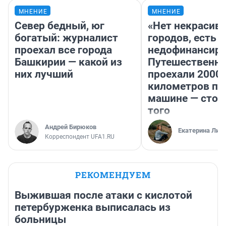
МНЕНИЕ
МНЕНИЕ
Север бедный, юг
«Нет некрасив
богатый: журналист
городов, есть
проехал все города
недофинансиро
Башкирии — какой из
Путешественн
них лучший
проехали 2000
километров по 
машине — стои
того
Андрей Бирюков
Екатерина Лит
Корреспондент UFA1.RU
РЕКОМЕНДУЕМ
Выжившая после атаки с кислотой
петербурженка выписалась из
больницы