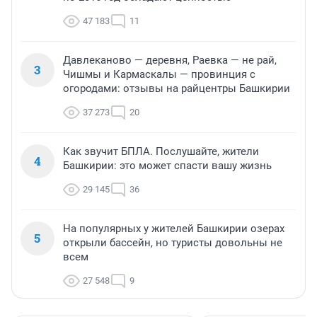
47 183
11
Давлеканово — деревня, Раевка — не рай,
3
Чишмы и Кармаскалы — провинция с
огородами: отзывы на райцентры Башкирии
37 273
20
Как звучит БПЛА. Послушайте, жители
4
Башкирии: это может спасти вашу жизнь
29 145
36
На популярных у жителей Башкирии озерах
5
открыли бассейн, но туристы довольны не
всем
27 548
9