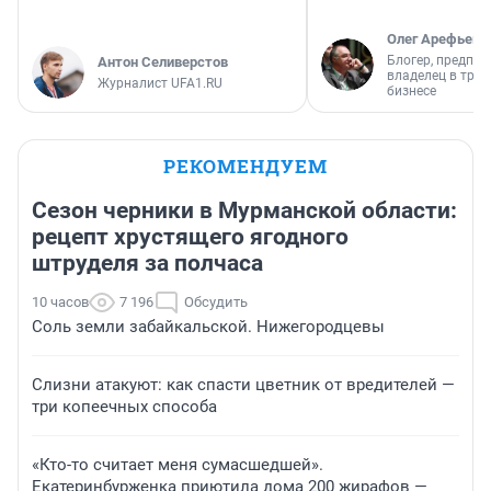
Олег Арефьев
Блогер, предпри
Антон Селиверстов
владелец в тра
Журналист UFA1.RU
бизнесе
РЕКОМЕНДУЕМ
Сезон черники в Мурманской области:
рецепт хрустящего ягодного
штруделя за полчаса
10 часов
7 196
Обсудить
Соль земли забайкальской. Нижегородцевы
Слизни атакуют: как спасти цветник от вредителей —
три копеечных способа
«Кто-то считает меня сумасшедшей».
Екатеринбурженка приютила дома 200 жирафов —