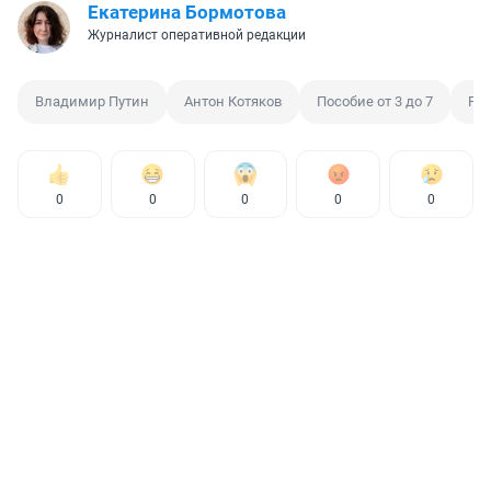
Екатерина Бормотова
Журналист оперативной редакции
Владимир Путин
Антон Котяков
Пособие от 3 до 7
Ре
0
0
0
0
0