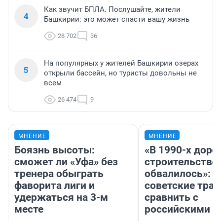
Как звучит БПЛА. Послушайте, жители
4
Башкирии: это может спасти вашу жизнь
28 702
36
На популярных у жителей Башкирии озерах
5
открыли бассейн, но туристы довольны не
всем
26 474
9
МНЕНИЕ
МНЕНИЕ
Боязнь высоты:
«В 1990-х дор
сможет ли «Уфа» без
строительство
тренера обыграть
обвалилось»: 
фаворита лиги и
советские трас
удержаться на 3-м
сравнить с
месте
российскими