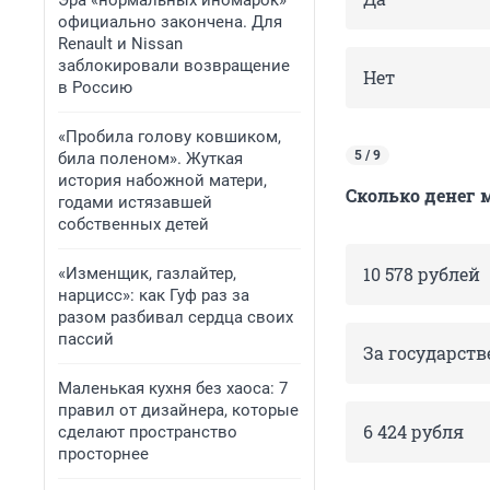
Эра «нормальных иномарок»
официально закончена. Для
Renault и Nissan
заблокировали возвращение
Нет
в Россию
«Пробила голову ковшиком,
5 / 9
била поленом». Жуткая
история набожной матери,
Сколько денег 
годами истязавшей
собственных детей
10 578 рублей
«Изменщик, газлайтер,
нарцисс»: как Гуф раз за
разом разбивал сердца своих
пассий
За государст
Маленькая кухня без хаоса: 7
правил от дизайнера, которые
6 424 рубля
сделают пространство
просторнее