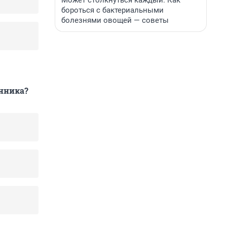
Может столкнуться каждый. Как
бороться с бактериальными
болезнями овощей — советы
енника?