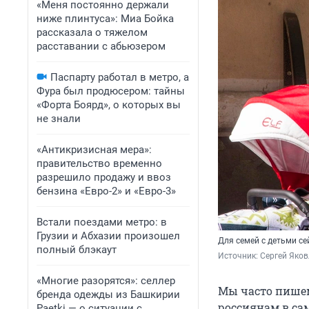
«Меня постоянно держали
ниже плинтуса»: Миа Бойка
рассказала о тяжелом
расставании с абьюзером
Паспарту работал в метро, а
Фура был продюсером: тайны
«Форта Боярд», о которых вы
не знали
«Антикризисная мера»:
правительство временно
разрешило продажу и ввоз
бензина «Евро-2» и «Евро-3»
Встали поездами метро: в
Грузии и Абхазии произошел
Для семей с детьми се
полный блэкаут
Источник: 
Сергей Яков
«Многие разорятся»: селлер
Мы часто пишем
бренда одежды из Башкирии
россиянам в са
Paetki — о ситуации с