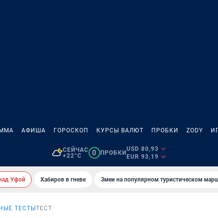
АММА
АФИША
ГОРОСКОП
КУРСЫ ВАЛЮТ
ПРОБКИ
ZODY
И
USD 80,93
СЕЙЧАС
0
ПРОБКИ
+22°C
EUR 93,19
над Уфой
Хабиров в гневе
Змеи на популярном туристическом мар
НЫЕ ТЕСТЫ
ТЕСТ