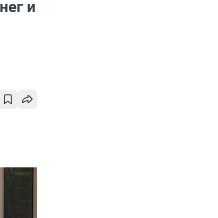
нег и