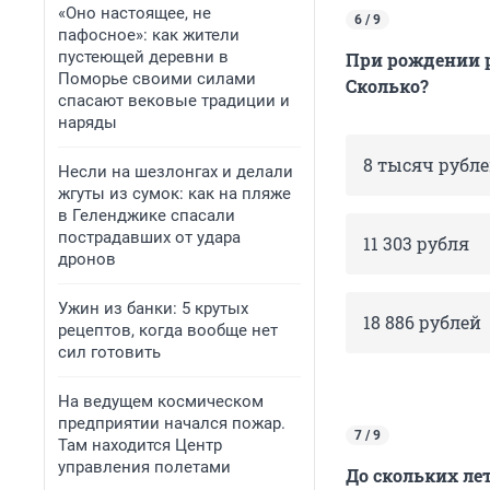
«Оно настоящее, не
6 / 9
пафосное»: как жители
пустеющей деревни в
При рождении 
Поморье своими силами
Сколько?
спасают вековые традиции и
наряды
8 тысяч рубл
Несли на шезлонгах и делали
жгуты из сумок: как на пляже
в Геленджике спасали
пострадавших от удара
11 303 рубля
дронов
Ужин из банки: 5 крутых
18 886 рублей
рецептов, когда вообще нет
сил готовить
На ведущем космическом
предприятии начался пожар.
7 / 9
Там находится Центр
управления полетами
До скольких ле