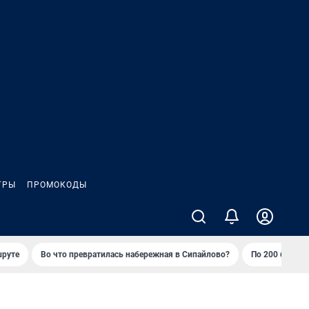
ГРЫ
ПРОМОКОДЫ
шруте
Во что превратилась набережная в Сипайлово?
По 200 баллов