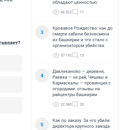
обладают ценностью
46 522
11
Кровавое Рождество: как до
3
смерти забили бизнесмена
из Башкирии и что стало с
тавляет?
организатором убийства
37 192
13
Давлеканово — деревня,
4
Раевка — не рай, Чишмы и
Кармаскалы — провинция с
огородами: отзывы на
райцентры Башкирии
32 580
20
Как по заказу. За что убили
5
директора крупного завода