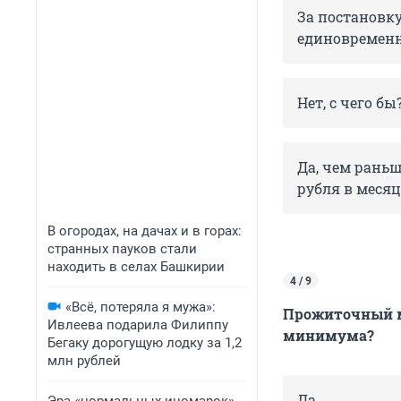
За постановку
единовременн
Нет, с чего бы
Да, чем раньш
рубля в месяц
В огородах, на дачах и в горах:
странных пауков стали
находить в селах Башкирии
4 / 9
«Всё, потеряла я мужа»:
Прожиточный м
Ивлеева подарила Филиппу
минимума?
Бегаку дорогущую лодку за 1,2
млн рублей
Да