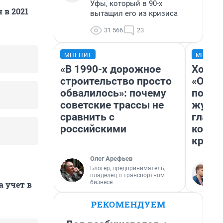
Уфы, который в 90-х
 в 2021
вытащил его из кризиса
31 566
23
МНЕНИЕ
МНЕНИ
«В 1990-х дорожное
Хоть 
строительство просто
«Одис
обвалилось»: почему
понра
советские трассы не
журна
сравнить с
главн
российскими
котор
крити
Олег Арефьев
Блогер, предприниматель,
владелец в транспортном
бизнесе
а учет в
РЕКОМЕНДУЕМ