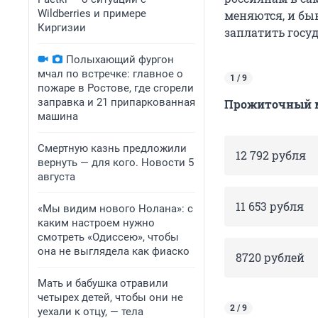
Wildberries и примере
меняются, и бы
Киргизии
заплатить госуд
Полыхающий фургон
мчал по встречке: главное о
1 / 9
пожаре в Ростове, где сгорели
заправка и 21 припаркованная
Прожиточный ми
машина
Смертную казнь предложили
12 792 рубля
вернуть — для кого. Новости 5
августа
11 653 рубля
«Мы видим нового Нолана»: с
каким настроем нужно
смотреть «Одиссею», чтобы
она не выглядела как фиаско
8720 рублей
Мать и бабушка отравили
четырех детей, чтобы они не
2 / 9
уехали к отцу, — тела