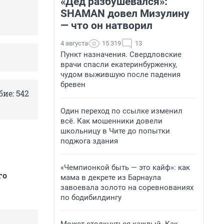
«Дед разбушевался»:
SHAMAN довел Мизулину
— что он натворил
4 августа
15 319
13
Пункт назначения. Свердловские
врачи спасли екатеринбурженку,
чудом выжившую после падения
бревен
ие: 542
Один переход по ссылке изменил
всё. Как мошенники довели
школьницу в Чите до попытки
поджога здания
«Чемпионкой быть — это кайф»: как
го
мама в декрете из Барнаула
завоевала золото на соревнованиях
по бодибилдингу