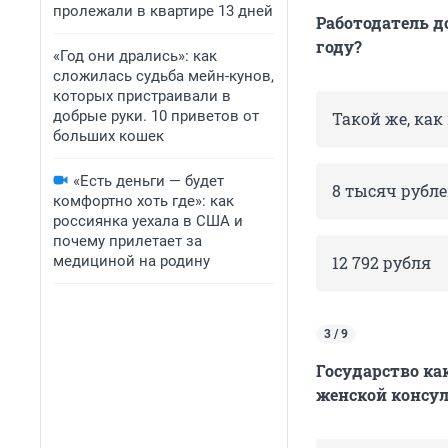
пролежали в квартире 13 дней
Работодатель д
году?
«Год они дрались»: как
сложилась судьба мейн-кунов,
которых пристраивали в
добрые руки. 10 приветов от
Такой же, ка
больших кошек
«Есть деньги — будет
8 тысяч рубл
комфортно хоть где»: как
россиянка уехала в США и
почему прилетает за
медициной на родину
12 792 рубля
3 / 9
Государство ка
женской консу