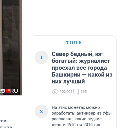
ТОП 5
Север бедный, юг
1
богатый: журналист
проехал все города
Башкирии — какой из
них лучший
102 021
165
На этих монетах можно
2
заработать: антиквар из Уфы
рассказал, какие редкие
тся
деньги 1961 по 2016 год
д они