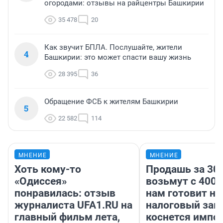
огородами: отзывы на райцентры Башкирии
35 478
20
Как звучит БПЛА. Послушайте, жители
4
Башкирии: это может спасти вашу жизнь
28 395
36
Обращение ФСБ к жителям Башкирии
5
22 582
114
МНЕНИЕ
МНЕНИЕ
Хоть кому-то
Продашь за 300
«Одиссея»
возьмут с 4000
понравилась: отзыв
нам готовит н
журналиста UFA1.RU на
налоговый зако
главный фильм лета,
коснется импор