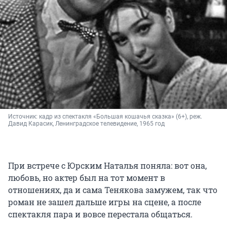
Источник: 
кадр из спектакля «Большая кошачья сказка» (6+), реж. 
Давид Карасик, Ленинградское телевидение, 1965 год
При встрече с Юрским Наталья поняла: вот она,
любовь, но актер был на тот момент в
отношениях, да и сама Тенякова замужем, так что
роман не зашел дальше игры на сцене, а после
спектакля пара и вовсе перестала общаться.