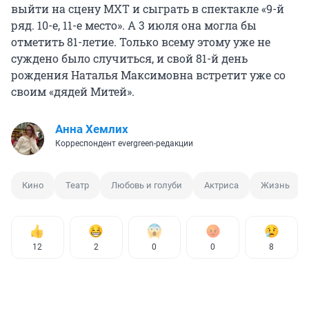
выйти на сцену МХТ и сыграть в спектакле «9-й
ряд. 10-е, 11-е место». А 3 июля она могла бы
отметить 81-летие. Только всему этому уже не
суждено было случиться, и свой
81-й день
рождения Наталья Максимовна встретит уже со
своим «дядей Митей».
Анна Хемлих
Корреспондент evergreen-редакции
Кино
Театр
Любовь и голуби
Актриса
Жизнь
12
2
0
0
8