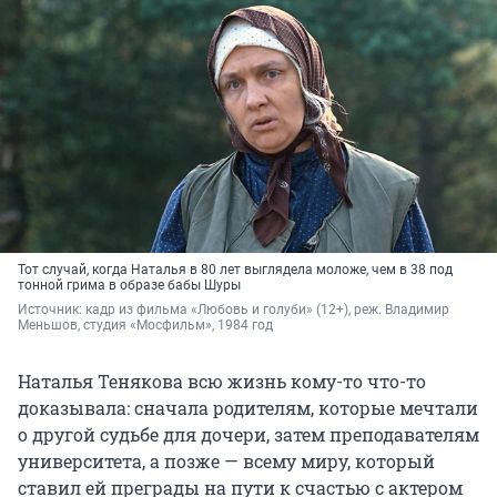
Тот случай, когда Наталья в 80 лет выглядела моложе, чем в 38 под
тонной грима в образе бабы Шуры
Источник: 
кадр из фильма «Любовь и голуби» (12+), реж. Владимир 
Меньшов, студия 
«
Мосфильм
», 
1984 год
Наталья Тенякова всю жизнь кому-то что-то
доказывала: сначала родителям, которые мечтали
о другой судьбе для дочери, затем преподавателям
университета, а позже — всему миру, который
ставил ей преграды на пути к счастью с актером