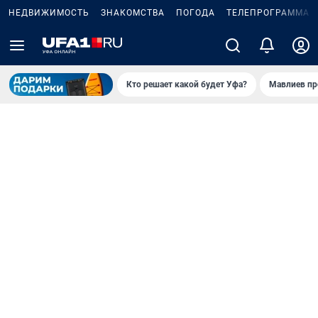
НЕДВИЖИМОСТЬ
ЗНАКОМСТВА
ПОГОДА
ТЕЛЕПРОГРАММА
Кто решает какой будет Уфа?
Мавлиев пр