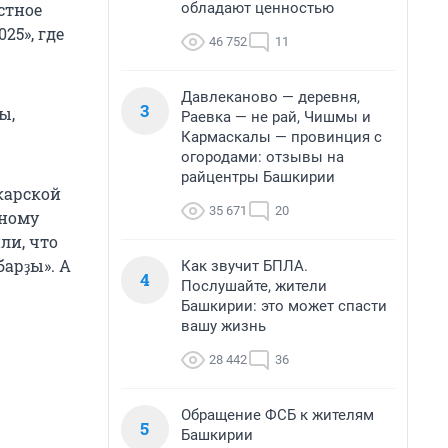
обладают ценностью
стное
25», где
46 752
11
Давлеканово — деревня,
3
ы,
Раевка — не рай, Чишмы и
Кармаскалы — провинция с
огородами: отзывы на
райцентры Башкирии
карской
35 671
20
нному
ли, что
барҙы». А
Как звучит БПЛА.
4
Послушайте, жители
Башкирии: это может спасти
вашу жизнь
28 442
36
Обращение ФСБ к жителям
5
Башкирии