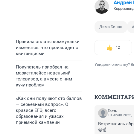
Андрей
Корреспонд
Дима Билан
Правила оплаты коммуналки
изменятся: что произойдет с
12
квитанциями
Увидели опечатку? В
Покупатель приобрел на
маркетплейсе новенький
телевизор, а вместе с ним —
кучу проблем
КОММЕНТАР
«Как они получают сто баллов
— серьезный вопрос». О
кризисе ЕГЭ, всего
Гость
10 июня 2025, 
образования и ужасах
приемной кампании
Встретились абр
😁☝️