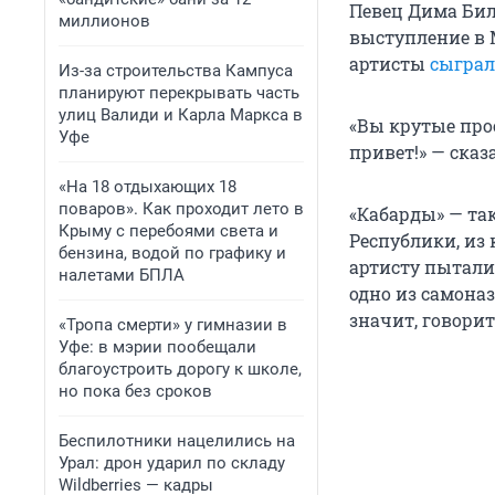
Певец Дима Бил
миллионов
выступление в 
артисты
сыграл
Из-за строительства Кампуса
планируют перекрывать часть
улиц Валиди и Карла Маркса в
«Вы крутые прос
Уфе
привет!» — ска
«На 18 отдыхающих 18
поваров». Как проходит лето в
«Кабарды» — та
Крыму с перебоями света и
Республики, из
бензина, водой по графику и
артисту пыталис
налетами БПЛА
одно из самоназ
значит, говори
«Тропа смерти» у гимназии в
Уфе: в мэрии пообещали
благоустроить дорогу к школе,
но пока без сроков
Беспилотники нацелились на
Урал: дрон ударил по складу
Wildberries — кадры