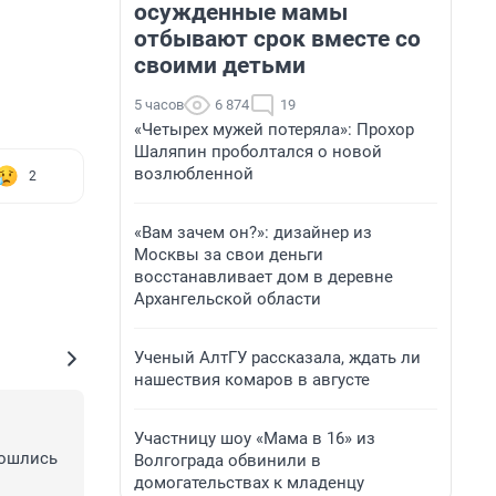
осужденные мамы
отбывают срок вместе со
своими детьми
5 часов
6 874
19
«Четырех мужей потеряла»: Прохор
Шаляпин проболтался о новой
возлюбленной
2
«Вам зачем он?»: дизайнер из
Москвы за свои деньги
восстанавливает дом в деревне
Архангельской области
Ученый АлтГУ рассказала, ждать ли
нашествия комаров в августе
Участницу шоу «Мама в 16» из
зошлись
Волгограда обвинили в
домогательствах к младенцу