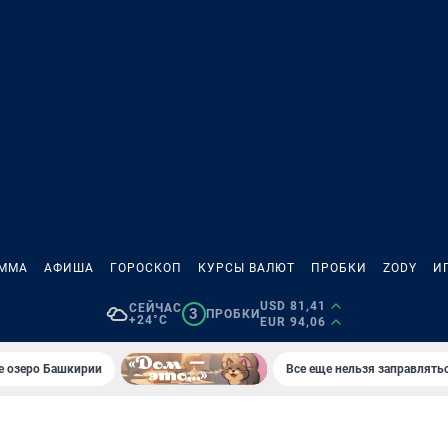
АММА
АФИША
ГОРОСКОП
КУРСЫ ВАЛЮТ
ПРОБКИ
ZODY
И
USD 81,41
СЕЙЧАС
3
ПРОБКИ
+24°C
EUR 94,06
е озеро Башкирии
Все еще нельзя заправлять