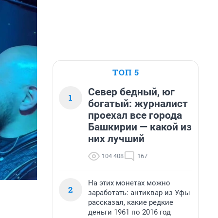
ТОП 5
Север бедный, юг
1
богатый: журналист
проехал все города
Башкирии — какой из
них лучший
104 408
167
На этих монетах можно
2
заработать: антиквар из Уфы
рассказал, какие редкие
деньги 1961 по 2016 год