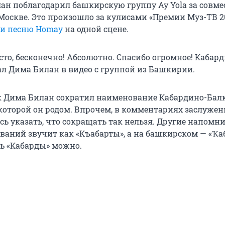
ан поблагодарил башкирскую группу Ay Yola за совме
Москве. Это произошло за кулисами «Премии Муз-ТВ 20
и песню Homay
на одной сцене.
то, бесконечно! Абсолютно. Спасибо огромное! Кабард
зал Дима Билан в видео с группой из Башкирии.
к Дима Билан сократил наименование Кабардино-Бал
 которой он родом. Впрочем, в комментариях заслуже
ь указать, что сокращать так нельзя. Другие напомни
ваний звучит как «Къабарты», а на башкирском — «Ҡа
ть «Кабарды» можно.