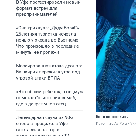
В Уфе протестировали новый
формат встреч для
предпринимателей
«Она крикнула: „Дядя Боря!“»
25-летняя туристка исчезла
ночью у океана во Вьетнаме.
Что произошло в последние
минуты ее пропажи
Массированная атака дронов:
Башкирия пережила утро под
угрозой атаки БПЛА
«Это общий ребенок, а не „муж
помогает“»: истории семей,
где в декрет ушел отец
Легендарная сауна из 90-х
Вот и встретились
снова в продаже: в Уфе
Источник: 
Ay Yola / Vk
выставили на торги
«бандитские» бани за 12