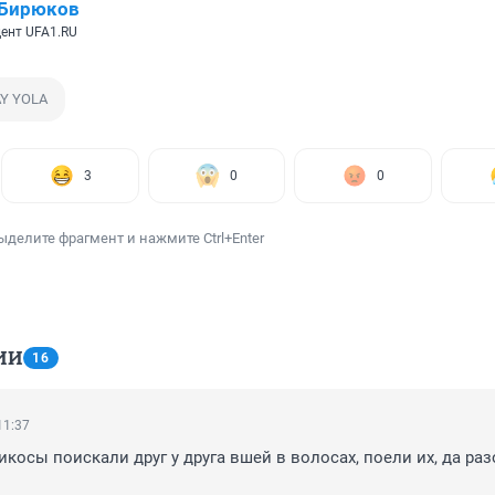
 Бирюков
ент UFA1.RU
AY YOLA
3
0
0
ыделите фрагмент и нажмите Ctrl+Enter
ИИ
16
11:37
икосы поискали друг у друга вшей в волосах, поели их, да ра