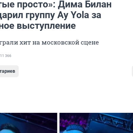
тые просто»: Дима Билан
арил группу Ay Yola за
ное выступление
рали хит на московской сцене
11 366
тариев