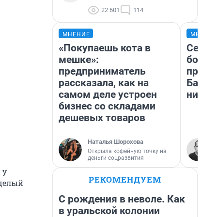
22 601
114
МНЕНИЕ
МНЕНИ
«Покупаешь кота в
Север
мешке»:
богат
предприниматель
проех
рассказала, как на
Башки
самом деле устроен
них л
бизнес со складами
дешевых товаров
Наталья Шорохова
Открыла кофейную точку на
деньги соцразвития
 у
РЕКОМЕНДУЕМ
целый
С рождения в неволе. Как
в уральской колонии