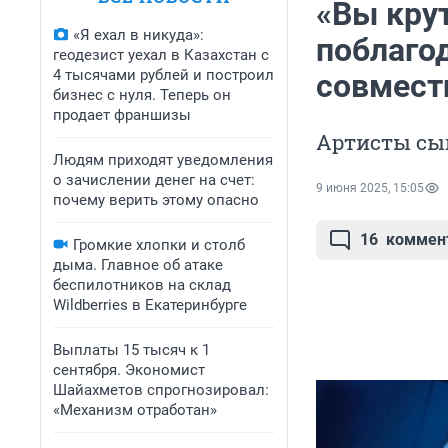
«Вы кру
«Я ехал в никуда»:
поблагод
геодезист уехал в Казахстан с
4 тысячами рублей и построил
совмест
бизнес с нуля. Теперь он
продает франшизы
Артисты сыг
Людям приходят уведомления
о зачислении денег на счет:
9 июня 2025, 15:05
почему верить этому опасно
16
коммен
Громкие хлопки и столб
дыма. Главное об атаке
беспилотников на склад
Wildberries в Екатеринбурге
Выплаты 15 тысяч к 1
сентября. Экономист
Шайахметов спрогнозировал:
«Механизм отработан»